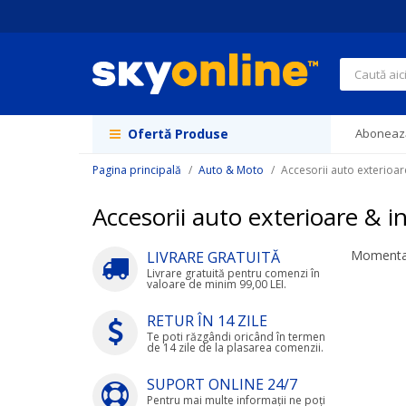
Navigați
la
Conținut
Căutare
Ofertă Produse
Abonează
Pagina principală
Auto & Moto
Accesorii auto exterioar
Accesorii auto exterioare & i
Momentan
LIVRARE GRATUITĂ
Livrare gratuită pentru comenzi în
valoare de minim 99,00 LEI.
RETUR ÎN 14 ZILE
Te poti răzgândi oricând în termen
de 14 zile de la plasarea comenzii.
SUPORT ONLINE 24/7
Pentru mai multe informații ne poți