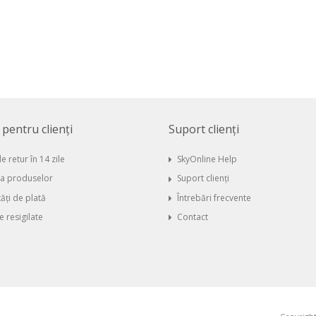
i pentru clienți
Suport clienți
e retur în 14 zile
SkyOnline Help
ia produselor
Suport clienți
ăți de plată
Întrebări frecvente
 resigilate
Contact