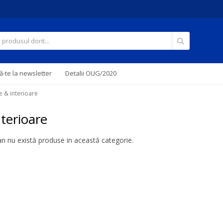
Căutare
-te la newsletter
Detalii OUG/2020
e & interioare
nterioare
 nu există produse in această categorie.