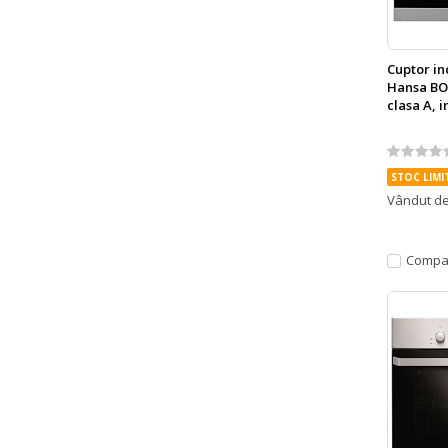
Cuptor in
Hansa BOE
clasa A, i
Rating:
0%
STOC LIMI
Vândut d
Compa