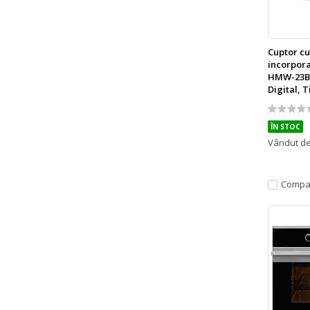
Cuptor c
incorpora
HMW-23BI-
Digital, T
Sticla ne
Rating:
0%
ÎN STOC
Vândut d
Compa