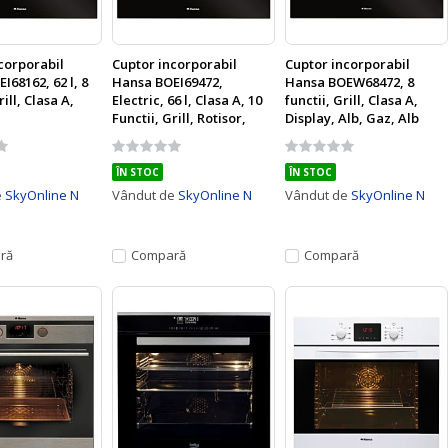
corporabil
Cuptor incorporabil
Cuptor incorporabil
I68162, 62 l, 8
Hansa BOEI69472,
Hansa BOEW68472, 8
rill, Clasa A,
Electric, 66 l, Clasa A, 10
functii, Grill, Clasa A,
Functii, Grill, Rotisor,
Display, Alb, Gaz, Alb
Butoane push up, Display
Rating:
Rating:
LCD, Inox
0%
0%
ÎN STOC
ÎN STOC
e
SkyOnline N
Vândut de
SkyOnline N
Vândut de
SkyOnline N
ră
Compară
Compară