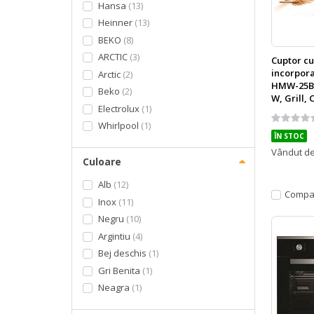
Hansa
13
Heinner
13
BEKO
8
ARCTIC
3
Cuptor c
incorpora
Arctic
2
HMW-25BI
Beko
2
W, Grill, 
Electrolux
1
Display L
Rating:
Neagra
Whirlpool
1
0%
ÎN STOC
Vândut d
Culoare
Alb
12
Compa
Inox
11
Negru
10
Argintiu
4
Bej deschis
1
Gri Benita
1
Neagra
1