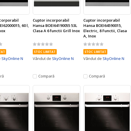
corporabil
Cuptor incorporabil
Cuptor incorporabil
I62000015, 60 l,
Hansa BOEI64190055 53L
Hansa BOEI64590015,
nox
Clasa A 6 functii Grill Inox
Electric, 8 Functii, Clasa
A, Inox
Rating:
Rating:
0%
0%
TAT
STOC LIMITAT
STOC LIMITAT
e
SkyOnline N
Vândut de
SkyOnline N
Vândut de
SkyOnline N
ră
Compară
Compară