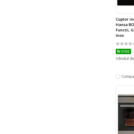
Cuptor in
Hansa BOE
Functii, G
Inox
Rating:
0%
ÎN STOC
Vândut d
Compa