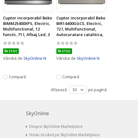
Cuptor incorporabil Beko
Cuptor incorporabil Beko
BIMM25400XPS, Electric,
BIR14400GGCS, Electric,
Multifunctional, 12
72 l, Multifunctional,
functii, 71 l, Afisaj Led, 3
Autocuratare catalitica,
D cooking, Grill,
Clasa A, Gri Benita
Rating:
Rating:
Autocuratare pirolitica,
0%
0%
Clasa A, Inox
ÎN STOC
ÎN STOC
Vândut de
SkyOnline N
Vândut de
SkyOnline N
Compară
Compară
Afișează
pe pagină
SkyOnline
Despre SkyOnline Marketplace
Vreau să vând pe SkyOnline Marketplace