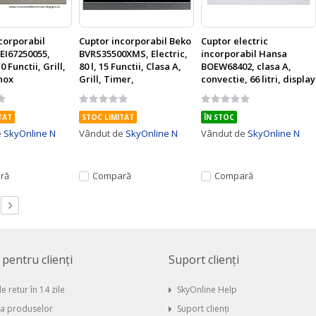
corporabil
Cuptor incorporabil Beko
Cuptor electric
EI67250055,
BVRS35500XMS, Electric,
incorporabil Hansa
0 Functii, Grill,
80 l, 15 Functii, Clasa A,
BOEW68402, clasa A,
Inox
Grill, Timer,
convectie, 66 litri, display
Autocuratare catalitica,
LED, 8 functii
Rating:
Rating:
Negru/Inox
0%
0%
TAT
STOC LIMITAT
ÎN STOC
e
SkyOnline N
Vândut de
SkyOnline N
Vândut de
SkyOnline N
ră
Compară
Compară
 moment citiți pagina
ină
Pagină
Următor
i pentru clienți
Suport clienți
e retur în 14 zile
SkyOnline Help
ia produselor
Suport clienți