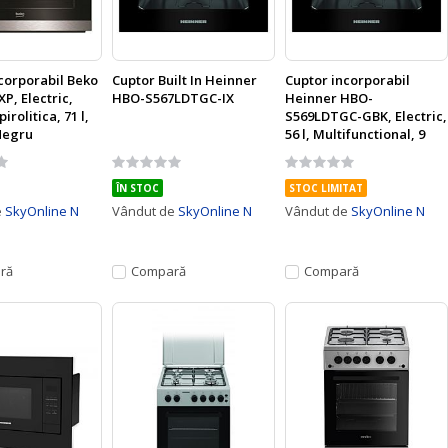
corporabil Beko
Cuptor Built In Heinner
Cuptor incorporabil
P, Electric,
HBO-S567LDTGC-IX
Heinner HBO-
irolitica, 71 l,
S569LDTGC-GBK, Electric,
Negru
56 l, Multifunctional, 9
Functi, GRILL, Display
Rating:
Rating:
Touch, Clasa A, Sticla
0%
0%
Neagra
ÎN STOC
STOC LIMITAT
e
SkyOnline N
Vândut de
SkyOnline N
Vândut de
SkyOnline N
ră
Compară
Compară