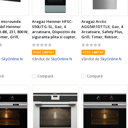
u microunde
Aragaz Heinner HFSC-
Aragaz Arctic
bil Heinner
S50LITG-SL, Gaz, 4
AGG5611DTTLX, Gaz, 4
BK, 23 l, 800 W,
arzatoare, Dispozitiv de
Arzatoare, Safety Plus,
imer, Grill,
siguranta plita si cuptor,
Grill, Timer, Rotisor,
agra
Plita cu aprindere
Arpindere integrata,
Rating:
Rating:
electrica, Timer, Grill,
Arzatoare cu eficienta
0%
0%
Sertar inferior pentru
ridicata, 50 cm, Inox
STOC LIMITAT
STOC LIMITAT
vase, 50 cm, Argintiu
e
SkyOnline N
Vândut de
SkyOnline N
Vândut de
SkyOnline N
ră
Compară
Compară