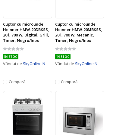
Cuptor cu microunde
Cuptor cu microunde
Heinner HMW-20DBKSS,
Heinner HMW-20MBKSS,
20 l, 700 W, Digital, Grill,
20 l, 700 W, Mecanic,
Timer, Negru/Inox
Timer, Negru/Inox
Rating:
Rating:
0%
0%
ÎN STOC
ÎN STOC
Vândut de
SkyOnline N
Vândut de
SkyOnline N
Compară
Compară