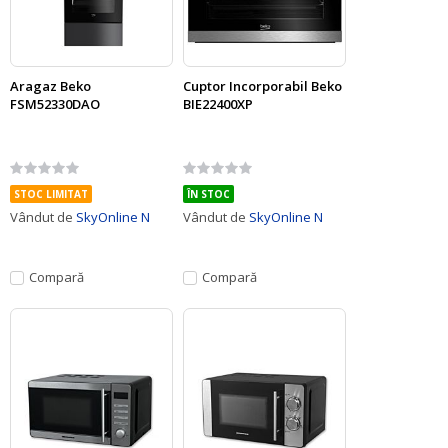
Aragaz Beko
Cuptor Incorporabil Beko
FSM52330DAO
BIE22400XP
Rating:
Rating:
0%
0%
STOC LIMITAT
ÎN STOC
Vândut de
SkyOnline N
Vândut de
SkyOnline N
Compară
Compară