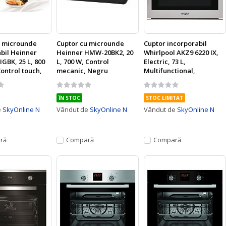
u microunde
Cuptor cu microunde
Cuptor incorporabil
bil Heinner
Heinner HMW-20BK2, 20
Whirlpool AKZ9 6220 IX,
GBK, 25 L, 800
L, 700 W, Control
Electric, 73 L,
Control touch,
mecanic, Negru
Multifunctional,
CD, Sticla
Autocuratare hidroliza,
Rating:
Rating:
Inox
0%
0%
ÎN STOC
STOC LIMITAT
e
SkyOnline N
Vândut de
SkyOnline N
Vândut de
SkyOnline N
ră
Compară
Compară