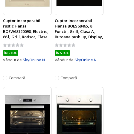
Cuptor incorporabil
Cuptor incorporabil
rustic Hansa
Hansa BOES68465, 8
BOEW68120090, Electric,
Functii, Grill, Clasa A,
66 l, Grill, Rotisor, Clasa
Butoane push up, Display,
A, 10 Functii, Bej deschis
Sticla neagra
Rating:
Rating:
0%
0%
ÎN STOC
ÎN STOC
Vândut de
SkyOnline N
Vândut de
SkyOnline N
Compară
Compară