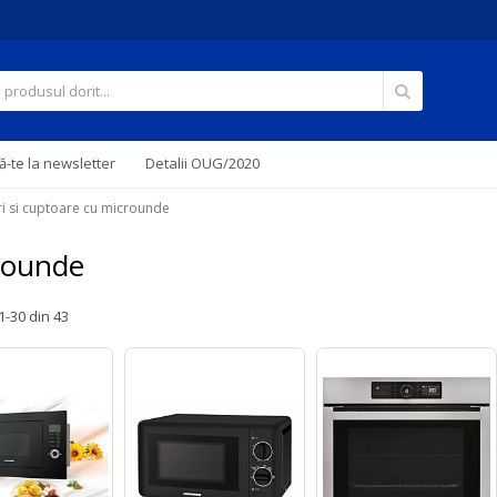
Căutare
-te la newsletter
Detalii OUG/2020
i si cuptoare cu microunde
crounde
1
-
30
din
43