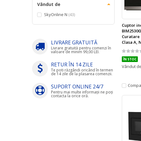
Vândut de
SkyOnline N
43
Cuptor in
BIM25300X
Curatare p
LIVRARE GRATUITĂ
Clasa A, 
Livrare gratuită pentru comenzi în
Rating:
valoare de minim 99,00 LEI.
0%
ÎN STOC
RETUR ÎN 14 ZILE
Vândut d
Te poti răzgândi oricând în termen
de 14 zile de la plasarea comenzii.
Compa
SUPORT ONLINE 24/7
Pentru mai multe informații ne poți
contacta la orice oră.