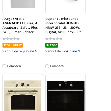
Aragaz Arctic
Cuptor cu microunde
AGM6611DTTL, Gaz, 4
incorporabil HEINNER
Arzatoare, Safety Plus,
HMW-23BI, 23 l, 800 W,
Grill, Timer, Rotisor,
Digital, Grill, Inox + Kit
Arpindere integrata,
instalare
Rating:
Rating:
Arzatoare cu eficienta
0%
0%
ridicata, 60 cm, Alb
STOC LIMITAT
ÎN STOC
Vândut de
SkyOnline N
Vândut de
SkyOnline N
Compară
Compară