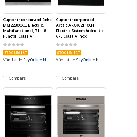
Cuptor incorporabil Beko
Cuptor incorporabil
BIM22300XC, Electric,
Arctic AROIC21100H
Multifunctional, 71 l, 8
Electric Sistem hidrolitic
Functii, Clasa A,
67L Clasa A Inox
Autocuratare catalitica,
Rating:
Rating:
Inox
0%
0%
STOC LIMITAT
STOC LIMITAT
Vândut de
SkyOnline N
Vândut de
SkyOnline N
Compară
Compară