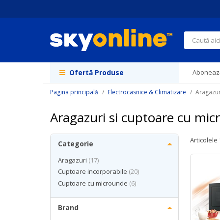
Navigați
la
Conținut
Căutare
Ofertă Produse
Abonează
Pagina principală
Electrocasnice & Climatizare
Aragazur
Aragazuri si cuptoare cu mi
Articolele
Categorie
articole
Aragazuri
17
articole
Cuptoare incorporabile
20
articole
Cuptoare cu microunde
6
Brand