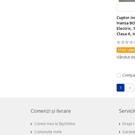
Cuptor in
Hansa BO
Electric, 1
Clasa A, 
Rating:
0%
STOC LIMI
Vândut d
Compa
Pagină
În acest
Pag
1
2
Comenzi și livrare
Servici
Contul meu la SkyOnline
Drept d
Comenzile mele
Garanț