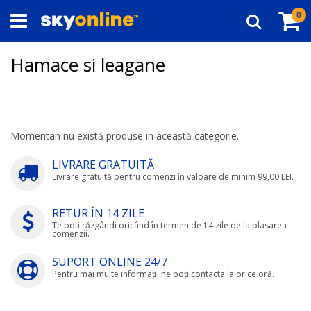
Navigați
Co
ar
0
la
Căutare
Conținut
Hamace si leagane
Momentan nu există produse in această categorie.
LIVRARE GRATUITĂ
Livrare gratuită pentru comenzi în valoare de minim 99,00 LEI.
RETUR ÎN 14 ZILE
Te poti răzgândi oricând în termen de 14 zile de la plasarea
comenzii.
SUPORT ONLINE 24/7
Pentru mai multe informații ne poți contacta la orice oră.