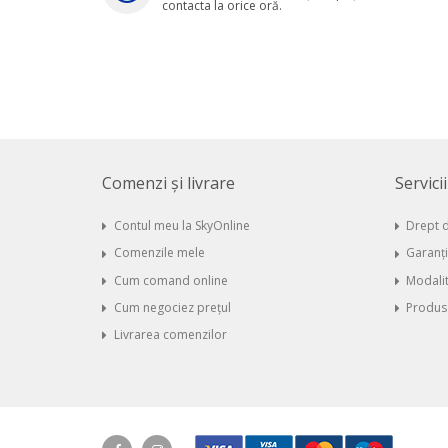
contacta la orice oră.
Comenzi și livrare
Servici
Contul meu la SkyOnline
Drept d
Comenzile mele
Garanț
Cum comand online
Modalit
Cum negociez prețul
Produse
Livrarea comenzilor