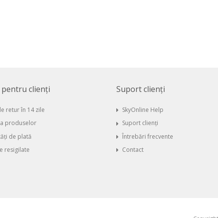
i pentru clienți
Suport clienți
e retur în 14 zile
SkyOnline Help
ia produselor
Suport clienți
ăți de plată
Întrebări frecvente
 resigilate
Contact