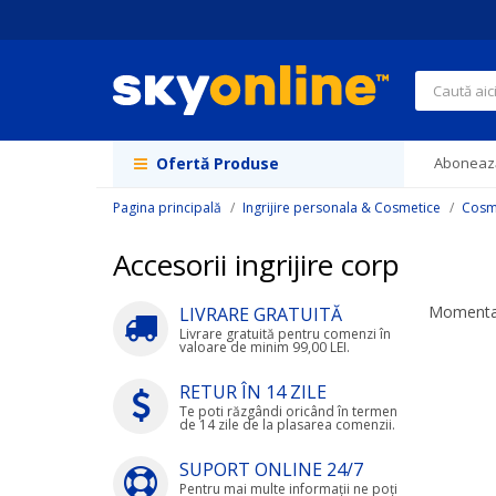
Navigați
la
Conținut
Căutare
Ofertă Produse
Abonează
Pagina principală
Ingrijire personala & Cosmetice
Cosme
Accesorii ingrijire corp
Momentan
LIVRARE GRATUITĂ
Livrare gratuită pentru comenzi în
valoare de minim 99,00 LEI.
RETUR ÎN 14 ZILE
Te poti răzgândi oricând în termen
de 14 zile de la plasarea comenzii.
SUPORT ONLINE 24/7
Pentru mai multe informații ne poți