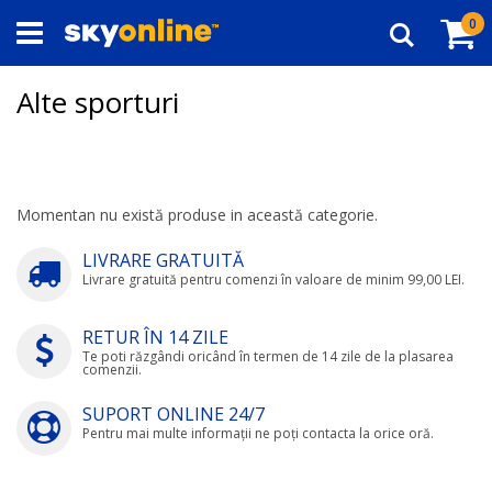
Navigați
Co
ar
0
la
Căutare
Conținut
Alte sporturi
Momentan nu există produse in această categorie.
LIVRARE GRATUITĂ
Livrare gratuită pentru comenzi în valoare de minim 99,00 LEI.
RETUR ÎN 14 ZILE
Te poti răzgândi oricând în termen de 14 zile de la plasarea
comenzii.
SUPORT ONLINE 24/7
Pentru mai multe informații ne poți contacta la orice oră.