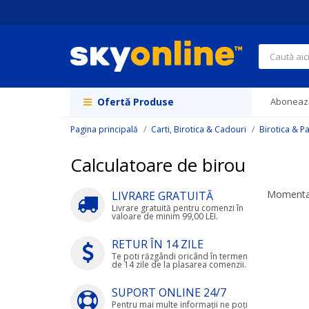
Navigați
la
Conținut
Căutare
Ofertă Produse
Abonează
Pagina principală
Carti, Birotica & Cadouri
Birotica & P
Calculatoare de birou
Momentan
LIVRARE GRATUITĂ
Livrare gratuită pentru comenzi în
valoare de minim 99,00 LEI.
RETUR ÎN 14 ZILE
Te poti răzgândi oricând în termen
de 14 zile de la plasarea comenzii.
SUPORT ONLINE 24/7
Pentru mai multe informații ne poți