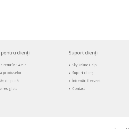
i pentru clienți
Suport clienți
e retur în 14 zile
SkyOnline Help
ia produselor
Suport clienți
ăți de plată
Întrebări frecvente
 resigilate
Contact