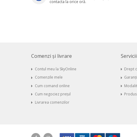
contacta la orice oră.
Comenzi și livrare
Servici
Contul meu la SkyOnline
Drept d
Comenzile mele
Garanț
Cum comand online
Modalit
Cum negociez prețul
Produse
Livrarea comenzilor