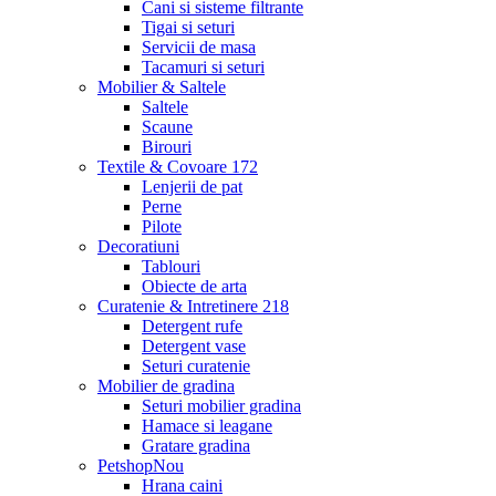
Cani si sisteme filtrante
Tigai si seturi
Servicii de masa
Tacamuri si seturi
Mobilier & Saltele
Saltele
Scaune
Birouri
Textile & Covoare
172
Lenjerii de pat
Perne
Pilote
Decoratiuni
Tablouri
Obiecte de arta
Curatenie & Intretinere
218
Detergent rufe
Detergent vase
Seturi curatenie
Mobilier de gradina
Seturi mobilier gradina
Hamace si leagane
Gratare gradina
Petshop
Nou
Hrana caini