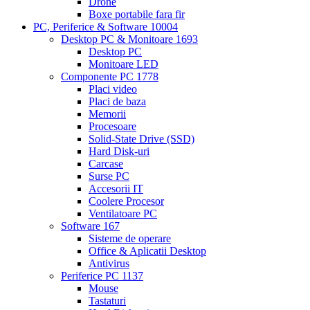
Drone
Boxe portabile fara fir
PC, Periferice & Software
10004
Desktop PC & Monitoare
1693
Desktop PC
Monitoare LED
Componente PC
1778
Placi video
Placi de baza
Memorii
Procesoare
Solid-State Drive (SSD)
Hard Disk-uri
Carcase
Surse PC
Accesorii IT
Coolere Procesor
Ventilatoare PC
Software
167
Sisteme de operare
Office & Aplicatii Desktop
Antivirus
Periferice PC
1137
Mouse
Tastaturi