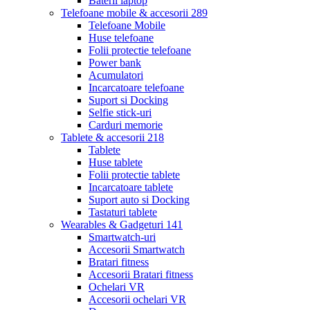
Baterii laptop
Telefoane mobile & accesorii
289
Telefoane Mobile
Huse telefoane
Folii protectie telefoane
Power bank
Acumulatori
Incarcatoare telefoane
Suport si Docking
Selfie stick-uri
Carduri memorie
Tablete & accesorii
218
Tablete
Huse tablete
Folii protectie tablete
Incarcatoare tablete
Suport auto si Docking
Tastaturi tablete
Wearables & Gadgeturi
141
Smartwatch-uri
Accesorii Smartwatch
Bratari fitness
Accesorii Bratari fitness
Ochelari VR
Accesorii ochelari VR