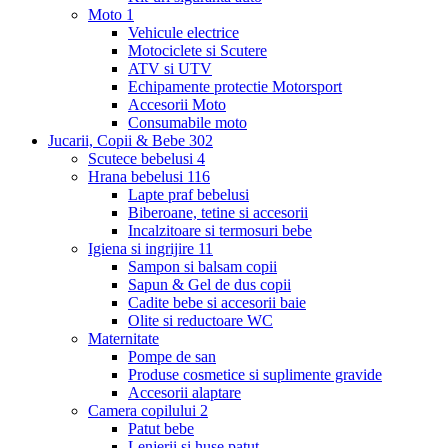
Moto
1
Vehicule electrice
Motociclete si Scutere
ATV si UTV
Echipamente protectie Motorsport
Accesorii Moto
Consumabile moto
Jucarii, Copii & Bebe
302
Scutece bebelusi
4
Hrana bebelusi
116
Lapte praf bebelusi
Biberoane, tetine si accesorii
Incalzitoare si termosuri bebe
Igiena si ingrijire
11
Sampon si balsam copii
Sapun & Gel de dus copii
Cadite bebe si accesorii baie
Olite si reductoare WC
Maternitate
Pompe de san
Produse cosmetice si suplimente gravide
Accesorii alaptare
Camera copilului
2
Patut bebe
Lenjerii si huse patut