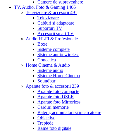
Camere de supraveghere
TV, Audio, Foto & Gaming
1406
Televizoare & accesorii
491
Televizoare
Cabluri si adaptoare
Suporturi TV
Accesorii smart TV
Audio HI-FI & Profesionale
Boxe
Sisteme complete
Sisteme audio wireless
Conectica
Home Cinema & Audio
Sisteme audio
Sisteme Home Cinema
Soundbar
Aparate foto & accesorii
239
Aparate foto compacte
Aparate foto DSLR
Aparate foto Mirrorless
Carduri memorie
Baterii, acumulatori si incarcatoare
Obiective
Trepiede
Rame foto digitale