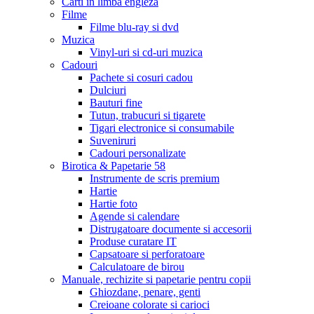
Carti in limba engleza
Filme
Filme blu-ray si dvd
Muzica
Vinyl-uri si cd-uri muzica
Cadouri
Pachete si cosuri cadou
Dulciuri
Bauturi fine
Tutun, trabucuri si tigarete
Tigari electronice si consumabile
Suveniruri
Cadouri personalizate
Birotica & Papetarie
58
Instrumente de scris premium
Hartie
Hartie foto
Agende si calendare
Distrugatoare documente si accesorii
Produse curatare IT
Capsatoare si perforatoare
Calculatoare de birou
Manuale, rechizite si papetarie pentru copii
Ghiozdane, penare, genti
Creioane colorate si carioci