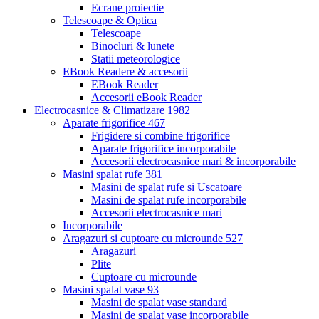
Ecrane proiectie
Telescoape & Optica
Telescoape
Binocluri & lunete
Statii meteorologice
EBook Readere & accesorii
EBook Reader
Accesorii eBook Reader
Electrocasnice & Climatizare
1982
Aparate frigorifice
467
Frigidere si combine frigorifice
Aparate frigorifice incorporabile
Accesorii electrocasnice mari & incorporabile
Masini spalat rufe
381
Masini de spalat rufe si Uscatoare
Masini de spalat rufe incorporabile
Accesorii electrocasnice mari
Incorporabile
Aragazuri si cuptoare cu microunde
527
Aragazuri
Plite
Cuptoare cu microunde
Masini spalat vase
93
Masini de spalat vase standard
Masini de spalat vase incorporabile