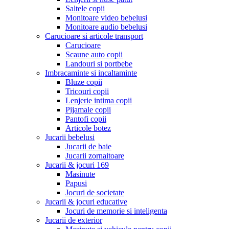
Saltele copii
Monitoare video bebelusi
Monitoare audio bebelusi
Carucioare si articole transport
Carucioare
Scaune auto copii
Landouri si portbebe
Imbracaminte si incaltaminte
Bluze copii
Tricouri copii
Lenjerie intima copii
Pijamale copii
Pantofi copii
Articole botez
Jucarii bebelusi
Jucarii de baie
Jucarii zornaitoare
Jucarii & jocuri
169
Masinute
Papusi
Jocuri de societate
Jucarii & jocuri educative
Jocuri de memorie si inteligenta
Jucarii de exterior