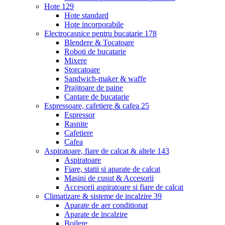
Hote
129
Hote standard
Hote incorporabile
Electrocasnice pentru bucatarie
178
Blendere & Tocatoare
Roboti de bucatarie
Mixere
Storcatoare
Sandwich-maker & waffe
Prajitoare de paine
Cantare de bucatarie
Espressoare, cafetiere & cafea
25
Espressor
Rasnite
Cafetiere
Cafea
Aspiratoare, fiare de calcat & altele
143
Aspiratoare
Fiare, statii si aparate de calcat
Masini de cusut & Accesorii
Accesorii aspiratoare si fiare de calcat
Climatizare & sisteme de incalzire
39
Aparate de aer conditionat
Aparate de incalzire
Boilere