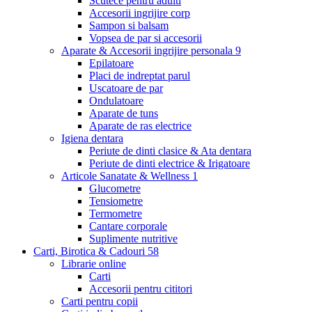
Scutece pentru adulti
Accesorii ingrijire corp
Sampon si balsam
Vopsea de par si accesorii
Aparate & Accesorii ingrijire personala
9
Epilatoare
Placi de indreptat parul
Uscatoare de par
Ondulatoare
Aparate de tuns
Aparate de ras electrice
Igiena dentara
Periute de dinti clasice & Ata dentara
Periute de dinti electrice & Irigatoare
Articole Sanatate & Wellness
1
Glucometre
Tensiometre
Termometre
Cantare corporale
Suplimente nutritive
Carti, Birotica & Cadouri
58
Librarie online
Carti
Accesorii pentru cititori
Carti pentru copii