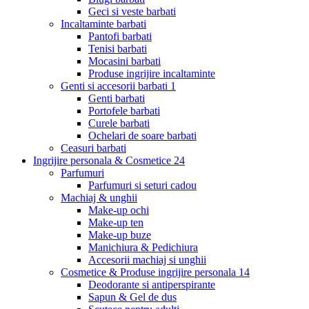
Geci si veste barbati
Incaltaminte barbati
Pantofi barbati
Tenisi barbati
Mocasini barbati
Produse ingrijire incaltaminte
Genti si accesorii barbati
1
Genti barbati
Portofele barbati
Curele barbati
Ochelari de soare barbati
Ceasuri barbati
Ingrijire personala & Cosmetice
24
Parfumuri
Parfumuri si seturi cadou
Machiaj & unghii
Make-up ochi
Make-up ten
Make-up buze
Manichiura & Pedichiura
Accesorii machiaj si unghii
Cosmetice & Produse ingrijire personala
14
Deodorante si antiperspirante
Sapun & Gel de dus