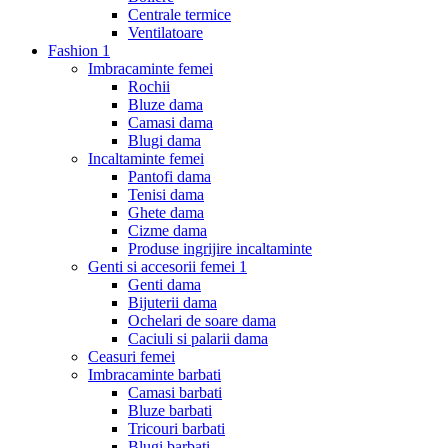
Centrale termice
Ventilatoare
Fashion
1
Imbracaminte femei
Rochii
Bluze dama
Camasi dama
Blugi dama
Incaltaminte femei
Pantofi dama
Tenisi dama
Ghete dama
Cizme dama
Produse ingrijire incaltaminte
Genti si accesorii femei
1
Genti dama
Bijuterii dama
Ochelari de soare dama
Caciuli si palarii dama
Ceasuri femei
Imbracaminte barbati
Camasi barbati
Bluze barbati
Tricouri barbati
Blugi barbati