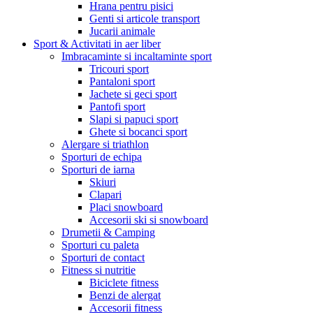
Hrana pentru pisici
Genti si articole transport
Jucarii animale
Sport & Activitati in aer liber
Imbracaminte si incaltaminte sport
Tricouri sport
Pantaloni sport
Jachete si geci sport
Pantofi sport
Slapi si papuci sport
Ghete si bocanci sport
Alergare si triathlon
Sporturi de echipa
Sporturi de iarna
Skiuri
Clapari
Placi snowboard
Accesorii ski si snowboard
Drumetii & Camping
Sporturi cu paleta
Sporturi de contact
Fitness si nutritie
Biciclete fitness
Benzi de alergat
Accesorii fitness