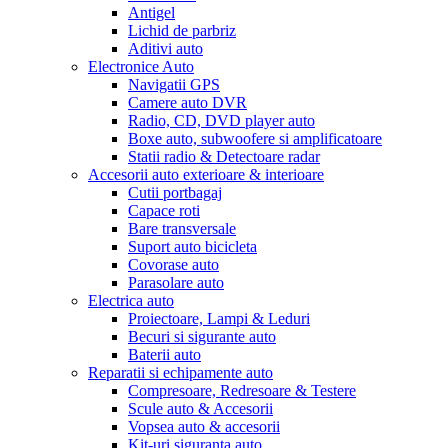
Antigel
Lichid de parbriz
Aditivi auto
Electronice Auto
Navigatii GPS
Camere auto DVR
Radio, CD, DVD player auto
Boxe auto, subwoofere si amplificatoare
Statii radio & Detectoare radar
Accesorii auto exterioare & interioare
Cutii portbagaj
Capace roti
Bare transversale
Suport auto bicicleta
Covorase auto
Parasolare auto
Electrica auto
Proiectoare, Lampi & Leduri
Becuri si sigurante auto
Baterii auto
Reparatii si echipamente auto
Compresoare, Redresoare & Testere
Scule auto & Accesorii
Vopsea auto & accesorii
Kit-uri siguranta auto