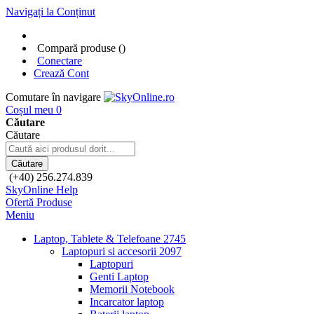
Navigați la Conținut
Compară produse (
)
Conectare
Crează Cont
Comutare în navigare
Coșul meu
0
Căutare
Căutare
Căutare
(+40) 256.274.839
SkyOnline Help
Ofertă Produse
Meniu
Laptop, Tablete & Telefoane
2745
Laptopuri si accesorii
2097
Laptopuri
Genti Laptop
Memorii Notebook
Incarcator laptop