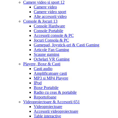
Camere video si sport
12
Camere video
Camere video sport
Alte accesorii video
Console & Jocuri
13
Console Hardware
Console Portabile
Accesorii console & PC
Jocuri Consola & PC
Gamepad, Joystick-uri & Casti Gaming
Articole Fan Gaming
Scaune gaming
Ochelari VR Gaming
Playere, Boxe & Casti
Casti audio
Amplificatoare casti
MP3 si MP4 Playere
IPod
Boxe Portabile
Radio cu ceas & portabile
Reportofoane
Videoproiectoare & Accesorii
651
Videoproiectoare
Accesorii videoproiectoare
Table interactive