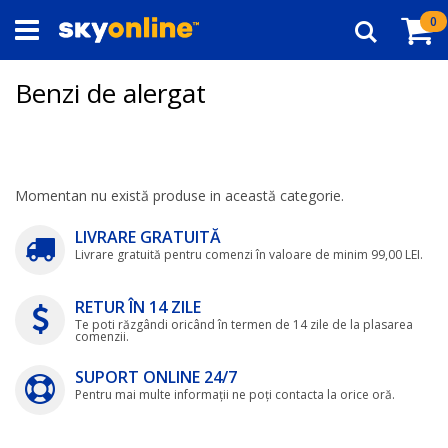
Navigați
Co
0
la
Căutare
Conținut
Benzi de alergat
Momentan nu există produse in această categorie.
LIVRARE GRATUITĂ
Livrare gratuită pentru comenzi în valoare de minim 99,00 LEI.
RETUR ÎN 14 ZILE
Te poti răzgândi oricând în termen de 14 zile de la plasarea
comenzii.
SUPORT ONLINE 24/7
Pentru mai multe informații ne poți contacta la orice oră.