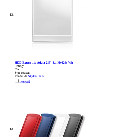
HDD Extern 1tb Adata 2.5" 3.1 Hv620s Wh
Rating:
0%
Stoc epuizat
Vândut de
SkyOnline N
Compară