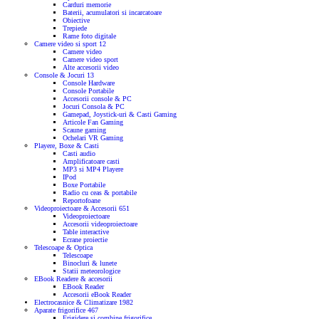
Carduri memorie
Baterii, acumulatori si incarcatoare
Obiective
Trepiede
Rame foto digitale
Camere video si sport
12
Camere video
Camere video sport
Alte accesorii video
Console & Jocuri
13
Console Hardware
Console Portabile
Accesorii console & PC
Jocuri Consola & PC
Gamepad, Joystick-uri & Casti Gaming
Articole Fan Gaming
Scaune gaming
Ochelari VR Gaming
Playere, Boxe & Casti
Casti audio
Amplificatoare casti
MP3 si MP4 Playere
IPod
Boxe Portabile
Radio cu ceas & portabile
Reportofoane
Videoproiectoare & Accesorii
651
Videoproiectoare
Accesorii videoproiectoare
Table interactive
Ecrane proiectie
Telescoape & Optica
Telescoape
Binocluri & lunete
Statii meteorologice
EBook Readere & accesorii
EBook Reader
Accesorii eBook Reader
Electrocasnice & Climatizare
1982
Aparate frigorifice
467
Frigidere si combine frigorifice