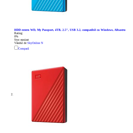
HDD extern WD, My Passport, 4TB, 2.5", USB 3.2, compatibil cu Windows, Albastru
Rating:
0%
Stoc epuizat
Vândut de
SkyOnline N
Compară