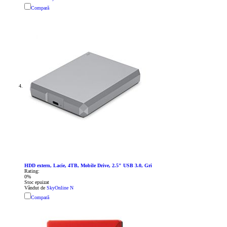
Compară
HDD extern, Lacie, 4TB, Mobile Drive, 2.5" USB 3.0, Gri
Rating:
0%
Stoc epuizat
Vândut de
SkyOnline N
Compară