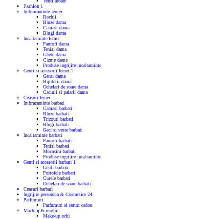
Ventilatoare
Fashion
1
Imbracaminte femei
Rochii
Bluze dama
Camasi dama
Blugi dama
Incaltaminte femei
Pantofi dama
Tenisi dama
Ghete dama
Cizme dama
Produse ingrijire incaltaminte
Genti si accesorii femei
1
Genti dama
Bijuterii dama
Ochelari de soare dama
Caciuli si palarii dama
Ceasuri femei
Imbracaminte barbati
Camasi barbati
Bluze barbati
Tricouri barbati
Blugi barbati
Geci si veste barbati
Incaltaminte barbati
Pantofi barbati
Tenisi barbati
Mocasini barbati
Produse ingrijire incaltaminte
Genti si accesorii barbati
1
Genti barbati
Portofele barbati
Curele barbati
Ochelari de soare barbati
Ceasuri barbati
Ingrijire personala & Cosmetice
24
Parfumuri
Parfumuri si seturi cadou
Machiaj & unghii
Make-up ochi