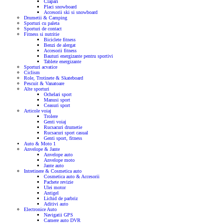
Clapari
Placi snowboard
Accesorii ski si snowboard
Drumetii & Camping
Sporturi cu paleta
Sporturi de contact
Fitness si nutritie
Biciclete fitness
Benzi de alergat
Accesorii fitness
Bauturi energizante pentru sportivi
Tablete energizante
Sporturi acvatice
Ciclism
Role, Trotinete & Skateboard
Pescuit & Vanatoare
Alte sporturi
Ochelari sport
Manusi sport
Ceasuri sport
Articole voiaj
Trolere
Genti voiaj
Rucsacuri drumetie
Rucsacuri sport casual
Genti sport, fitness
Auto & Moto
1
Anvelope & Jante
Anvelope auto
Anvelope moto
Jante auto
Intretinere & Cosmetica auto
Cosmetica auto & Accesorii
Pachete revizie
Ulei motor
Antigel
Lichid de parbriz
Aditivi auto
Electronice Auto
Navigatii GPS
Camere auto DVR