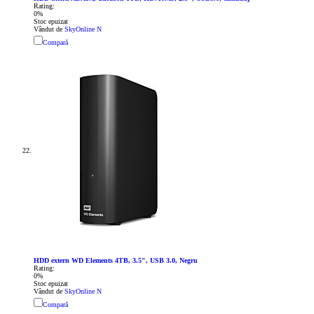
Rating:
0%
Stoc epuizat
Vândut de
SkyOnline N
Compară
HDD extern WD Elements 4TB, 3.5", USB 3.0, Negru
Rating:
0%
Stoc epuizat
Vândut de
SkyOnline N
Compară