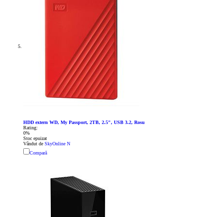
HDD extern WD, My Passport, 2TB, 2.5", USB 3.2, Rosu
Rating:
0%
Stoc epuizat
Vândut de
SkyOnline N
Compară