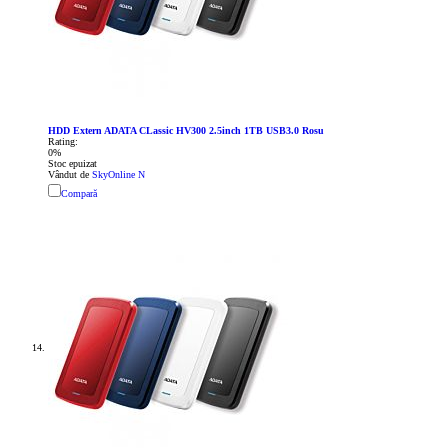
HDD Extern ADATA CLassic HV300 2.5inch 1TB USB3.0 Rosu
Rating:
0%
Stoc epuizat
Vândut de
SkyOnline N
Compară