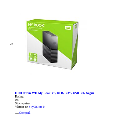
HDD extern WD My Book V3, 8TB, 3.3", USB 3.0, Negru
Rating:
0%
Stoc epuizat
Vândut de
SkyOnline N
Compară