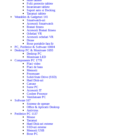
Huse tablete
Folii protectie tablete
Incarcatoare tablete
Suport auto si Docking
Tastaturi tablete
Wearables & Gadgeturi
141
Smartwatch-uri
Accesorii Smartwatch
Bratari fitness
Accesorii Bratari fitness
Ochelari VR
Accesorii ochelari VR
Drone
Boxe portabile fara fir
PC, Periferice & Software
10004
Desktop PC & Monitoare
1693
Desktop PC
Monitoare LED
Componente PC
1778
Placi video
Placi de baza
Memorii
Procesoare
Solid-State Drive (SSD)
Hard Disk-uri
Carcase
Surse PC
Accesorii IT
Coolere Procesor
Ventilatoare PC
Software
167
Sisteme de operare
Office & Aplicatii Desktop
Antivirus
Periferice PC
1137
Mouse
Tastaturi
Hard Disk-uri externe
SSD-uri externe
Memorii USB
Boxe PC