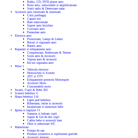
Radio, CD, DVD player auto
Boxe auto, subwoofere si amplificatoare
Statii radio & Detectoare radar
Accesorii auto exterioare & interioare
Cutii portbagaj
Capace roti
Bare transversale
Suport auto bicicleta
Covorase auto
Parasolare auto
Electrica auto
Proiectoare, Lampi & Leduri
Becuri si sigurante auto
Baterii auto
Reparatii si echipamente auto
Compresoare, Redresoare & Testere
Scule auto & Accesorii
Vopsea auto & accesorii
Kit-uri siguranta auto
Moto
1
Vehicule electrice
Motociclete si Scutere
ATV si UTV
Echipamente protectie Motorsport
Accesorii Moto
Consumabile moto
Jucarii, Copii & Bebe
302
Scutece bebelusi
4
Hrana bebelusi
116
Lapte praf bebelusi
Biberoane, tetine si accesorii
Incalzitoare si termosuri bebe
Igiena si ingrijire
11
Sampon si balsam copii
Sapun & Gel de dus copii
Cadite bebe si accesorii baie
Olite si reductoare WC
Maternitate
Pompe de san
Produse cosmetice si suplimente gravide
Accesorii alaptare