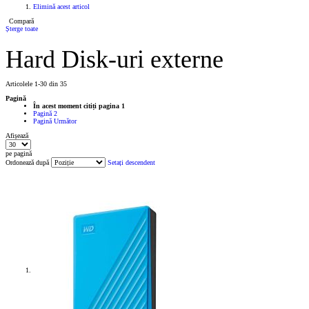
Elimină acest articol
Compară
Șterge toate
Hard Disk-uri externe
Articolele
1
-
30
din
35
Pagină
În acest moment citiți pagina
1
Pagină
2
Pagină
Următor
Afișează
pe pagină
Ordonează după
Setați descendent