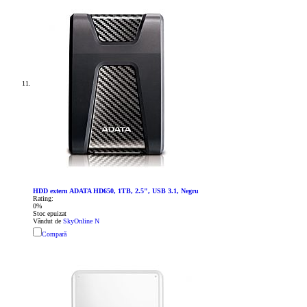
HDD extern ADATA HD650, 1TB, 2.5", USB 3.1, Negru
Rating:
0%
Stoc epuizat
Vândut de
SkyOnline N
Compară