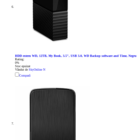
HDD extern WD, 12TB, My Book, 3.5", USB 3.0, WD Backup software and Time, Negru
Rating:
0%
Stoc epuizat
Vândut de
SkyOnline N
Compară