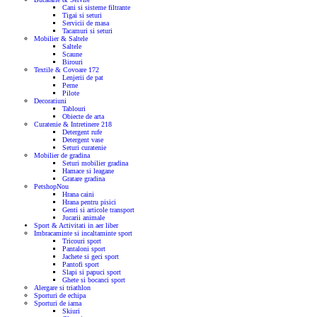
Cani si sisteme filtrante
Tigai si seturi
Servicii de masa
Tacamuri si seturi
Mobilier & Saltele
Saltele
Scaune
Birouri
Textile & Covoare
172
Lenjerii de pat
Perne
Pilote
Decoratiuni
Tablouri
Obiecte de arta
Curatenie & Intretinere
218
Detergent rufe
Detergent vase
Seturi curatenie
Mobilier de gradina
Seturi mobilier gradina
Hamace si leagane
Gratare gradina
Petshop
Nou
Hrana caini
Hrana pentru pisici
Genti si articole transport
Jucarii animale
Sport & Activitati in aer liber
Imbracaminte si incaltaminte sport
Tricouri sport
Pantaloni sport
Jachete si geci sport
Pantofi sport
Slapi si papuci sport
Ghete si bocanci sport
Alergare si triathlon
Sporturi de echipa
Sporturi de iarna
Skiuri