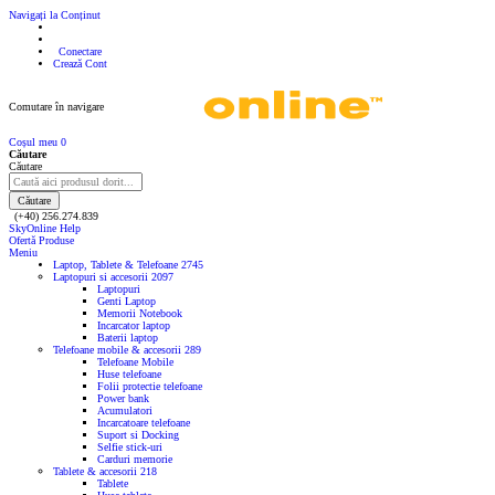
Navigați la Conținut
Conectare
Crează Cont
Comutare în navigare
Coșul meu
0
Căutare
Căutare
Căutare
(+40) 256.274.839
SkyOnline Help
Ofertă Produse
Meniu
Laptop, Tablete & Telefoane
2745
Laptopuri si accesorii
2097
Laptopuri
Genti Laptop
Memorii Notebook
Incarcator laptop
Baterii laptop
Telefoane mobile & accesorii
289
Telefoane Mobile
Huse telefoane
Folii protectie telefoane
Power bank
Acumulatori
Incarcatoare telefoane
Suport si Docking
Selfie stick-uri
Carduri memorie
Tablete & accesorii
218
Tablete