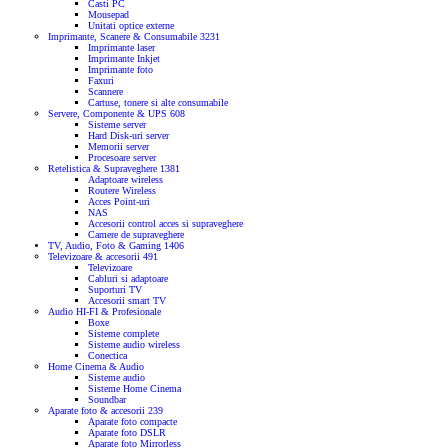
Casti PC
Mousepad
Unitati optice externe
Imprimante, Scanere & Consumabile
3231
Imprimante laser
Imprimante Inkjet
Imprimante foto
Faxuri
Scannere
Cartuse, tonere si alte consumabile
Servere, Componente & UPS
608
Sisteme server
Hard Disk-uri server
Memorii server
Procesoare server
Retelistica & Supraveghere
1381
Adaptoare wireless
Routere Wireless
Acces Point-uri
NAS
Accesorii control acces si supraveghere
Camere de supraveghere
TV, Audio, Foto & Gaming
1406
Televizoare & accesorii
491
Televizoare
Cabluri si adaptoare
Suporturi TV
Accesorii smart TV
Audio HI-FI & Profesionale
Boxe
Sisteme complete
Sisteme audio wireless
Conectica
Home Cinema & Audio
Sisteme audio
Sisteme Home Cinema
Soundbar
Aparate foto & accesorii
239
Aparate foto compacte
Aparate foto DSLR
Aparate foto Mirrorless