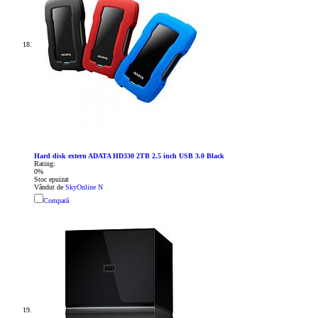
Hard disk extern ADATA HD330 2TB 2.5 inch USB 3.0 Black
Rating:
0%
Stoc epuizat
Vândut de
SkyOnline N
Compară