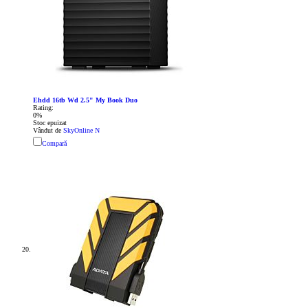
Ehdd 16tb Wd 2.5" My Book Duo
Rating:
0%
Stoc epuizat
Vândut de
SkyOnline N
Compară