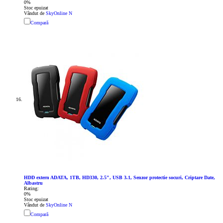
0%
Stoc epuizat
Vândut de
SkyOnline N
Compară
HDD extern ADATA, 1TB, HD330, 2.5", USB 3.1, Senzor protectie socuri, Criptare Date,
Albastru
Rating:
0%
Stoc epuizat
Vândut de
SkyOnline N
Compară