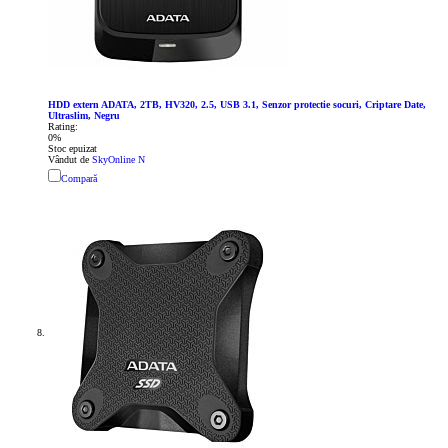
HDD extern ADATA, 2TB, HV320, 2.5, USB 3.1, Senzor protectie socuri, Criptare Date,
Ultraslim, Negru
Rating:
0%
Stoc epuizat
Vândut de
SkyOnline N
Compară