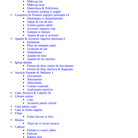
Make-up ten
Make-up buze
Manichiura & Pedichiura
Accesorii machiaj si unghii
Cosmetice & Produse ingrijire personala
14
Deodorante si antiperspirante
Sapun & Gel de dus
Scutece pentru adulti
Accesorii ingrijire corp
Sampon si balsam
Vopsea de par si accesorii
Aparate & Accesorii ingrijire personala
9
Epilatoare
Placi de indreptat parul
Uscatoare de par
Ondulatoare
Aparate de tuns
Aparate de ras electrice
Igiena dentara
Periute de dinti clasice & Ata dentara
Periute de dinti electrice & Irigatoare
Articole Sanatate & Wellness
1
Glucometre
Tensiometre
Termometre
Cantare corporale
Suplimente nutritive
Carti, Birotica & Cadouri
58
Librarie online
Carti
Accesorii pentru cititori
Carti pentru copii
Carti in limba engleza
Filme
Filme blu-ray si dvd
Muzica
Vinyl-uri si cd-uri muzica
Cadouri
Pachete si cosuri cadou
Dulciuri
Bauturi fine