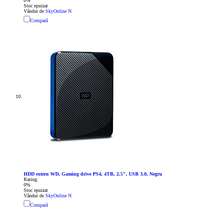
0%
Stoc epuizat
Vândut de
SkyOnline N
Compară
HDD extern WD, Gaming drive PS4, 4TB, 2.5", USB 3.0, Negru
Rating:
0%
Stoc epuizat
Vândut de
SkyOnline N
Compară