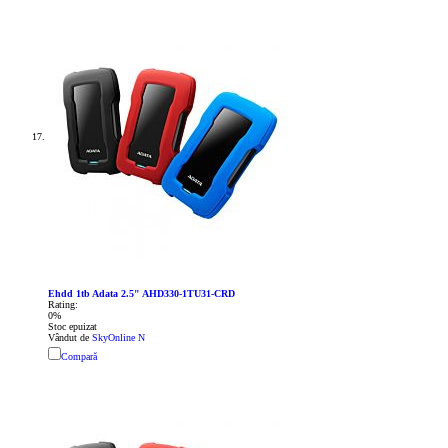
Ehdd 1tb Adata 2.5" AHD330-1TU31-CRD
Rating:
0%
Stoc epuizat
Vândut de
SkyOnline N
Compară