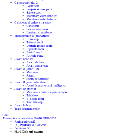
Camera copilului
2
Patut bebe
Lenjerii si huse patut
Saltele copii
Monitoare video bebelusi
Monitoare audio bebelusi
Carucioare si articole transport
Carucioare
Scaune auto copii
Landouri si portbebe
Imbracaminte si incaltaminte
Bluze copii
Tricouri copii
Lenjerie intima copii
Pijamale copii
Pantofi copii
Articole botez
Jucarii bebelusi
Jucarii de baie
Jucarii zornaitoare
Jucarii & jocuri
169
Masinute
Papusi
Jocuri de societate
Jucarii & jocuri educative
Jocuri de memorie si inteligenta
Jucarii de exterior
Masinute si vehicule pentru copii
Triciclete
Biciclete copii
Trotinete copii
Jucarii hobby
Toate departamentele
Cont
Abonează-te la newsletter
Detalii OUG/2020
Pagina principală
PC, Periferice & Software
Periferice PC
Hard Disk-uri externe