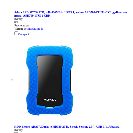
Adata SSD SD700 1TB, 440/430MB/s, USB3.1, yellow,ASD700-1TU31-CYL ,galben sau
negru, ASD700-1TU31-CBK
Rating:
0%
Stoc epuizat
Vândut de
SkyOnline N
Compară
HDD Extern ADATA Durable HD330 2TB, Shock Sensor, 2.5", USB 3.1, Albastru
Rating: