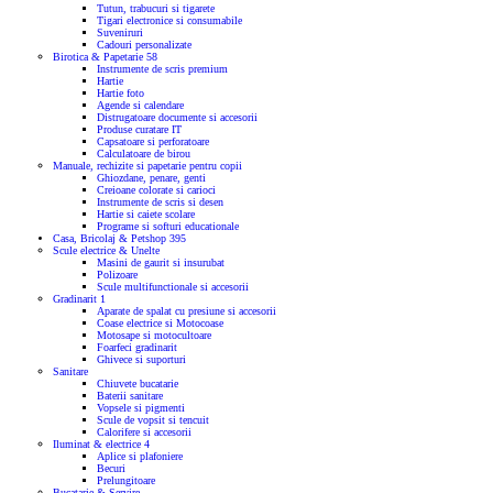
Tutun, trabucuri si tigarete
Tigari electronice si consumabile
Suveniruri
Cadouri personalizate
Birotica & Papetarie
58
Instrumente de scris premium
Hartie
Hartie foto
Agende si calendare
Distrugatoare documente si accesorii
Produse curatare IT
Capsatoare si perforatoare
Calculatoare de birou
Manuale, rechizite si papetarie pentru copii
Ghiozdane, penare, genti
Creioane colorate si carioci
Instrumente de scris si desen
Hartie si caiete scolare
Programe si softuri educationale
Casa, Bricolaj & Petshop
395
Scule electrice & Unelte
Masini de gaurit si insurubat
Polizoare
Scule multifunctionale si accesorii
Gradinarit
1
Aparate de spalat cu presiune si accesorii
Coase electrice si Motocoase
Motosape si motocultoare
Foarfeci gradinarit
Ghivece si suporturi
Sanitare
Chiuvete bucatarie
Baterii sanitare
Vopsele si pigmenti
Scule de vopsit si tencuit
Calorifere si accesorii
Iluminat & electrice
4
Aplice si plafoniere
Becuri
Prelungitoare
Bucatarie & Servire