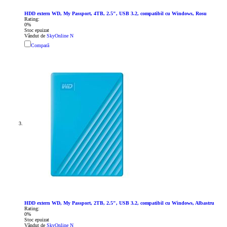
HDD extern WD, My Passport, 4TB, 2.5", USB 3.2, compatibil cu Windows, Rosu
Rating:
0%
Stoc epuizat
Vândut de
SkyOnline N
Compară
HDD extern WD, My Passport, 2TB, 2.5", USB 3.2, compatibil cu Windows, Albastru
Rating:
0%
Stoc epuizat
Vândut de
SkyOnline N