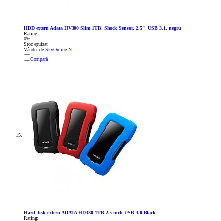
HDD extern Adata HV300 Slim 1TB, Shock Sensor, 2.5", USB 3.1, negru
Rating:
0%
Stoc epuizat
Vândut de
SkyOnline N
Compară
Hard disk extern ADATA HD330 1TB 2.5 inch USB 3.0 Black
Rating: