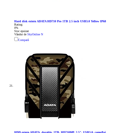
Hard disk extern ADATA HD710 Pro 1TB 2.5 inch USB3.0 Yellow ​IP68
Rating:
0%
Stoc epuizat
Vândut de
SkyOnline N
Compară
HDD extern ADATA, durable, 1TB, HD710MP, 2.5", USB3.0, camuflaj