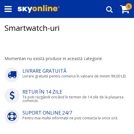
Navigați
Co
ar
0
la
Căutare
Conținut
Smartwatch-uri
Momentan nu există produse in această categorie.
LIVRARE GRATUITĂ
Livrare gratuită pentru comenzi în valoare de minim 99,00 LEI.
RETUR ÎN 14 ZILE
Te poti răzgândi oricând în termen de 14 zile de la plasarea
comenzii.
SUPORT ONLINE 24/7
Pentru mai multe informații ne poți contacta la orice oră.