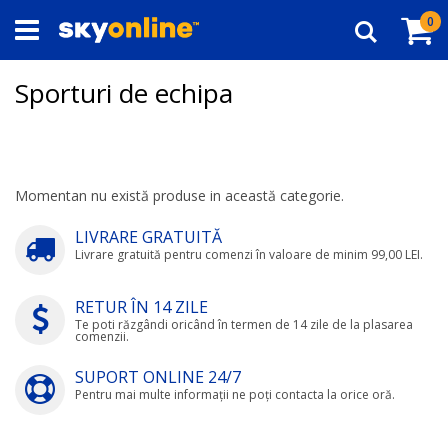
Navigați
Co
ar
0
la
Căutare
Conținut
Sporturi de echipa
Momentan nu există produse in această categorie.
LIVRARE GRATUITĂ
Livrare gratuită pentru comenzi în valoare de minim 99,00 LEI.
RETUR ÎN 14 ZILE
Te poti răzgândi oricând în termen de 14 zile de la plasarea
comenzii.
SUPORT ONLINE 24/7
Pentru mai multe informații ne poți contacta la orice oră.