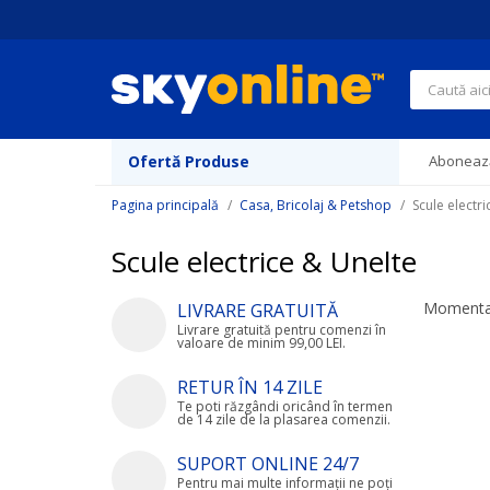
Navigați
la
Conținut
Căutare
Ofertă Produse
Abonează
Pagina principală
Casa, Bricolaj & Petshop
Scule electr
Scule electrice & Unelte
Momentan
LIVRARE GRATUITĂ
Livrare gratuită pentru comenzi în
valoare de minim 99,00 LEI.
RETUR ÎN 14 ZILE
Te poti răzgândi oricând în termen
de 14 zile de la plasarea comenzii.
SUPORT ONLINE 24/7
Pentru mai multe informații ne poți