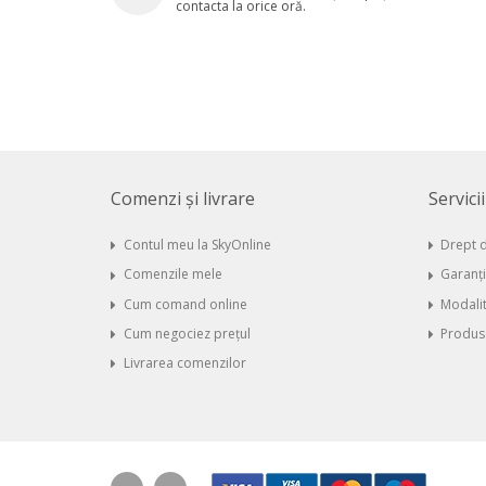
contacta la orice oră.
Comenzi și livrare
Servici
Contul meu la SkyOnline
Drept d
Comenzile mele
Garanț
Cum comand online
Modalit
Cum negociez prețul
Produse
Livrarea comenzilor