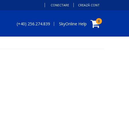
CONECTARE
CREAZĂ CONT
Coșul meu
0
(+40) 256.274.839
SkyOnline Help