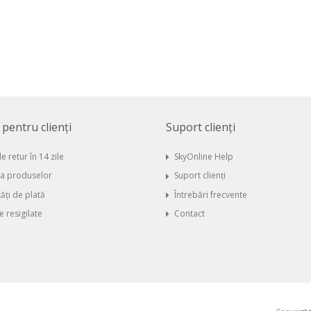
i pentru clienți
Suport clienți
e retur în 14 zile
SkyOnline Help
ia produselor
Suport clienți
ăți de plată
Întrebări frecvente
 resigilate
Contact