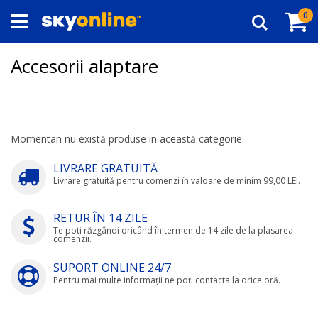
Navigați
Co
ar
0
la
Căutare
Conținut
Accesorii alaptare
Momentan nu există produse in această categorie.
LIVRARE GRATUITĂ
Livrare gratuită pentru comenzi în valoare de minim 99,00 LEI.
RETUR ÎN 14 ZILE
Te poti răzgândi oricând în termen de 14 zile de la plasarea
comenzii.
SUPORT ONLINE 24/7
Pentru mai multe informații ne poți contacta la orice oră.