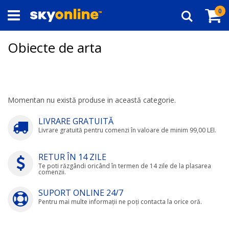
Navigați
Co
ar
0
la
Căutare
Conținut
Obiecte de arta
Momentan nu există produse in această categorie.
LIVRARE GRATUITĂ
Livrare gratuită pentru comenzi în valoare de minim 99,00 LEI.
RETUR ÎN 14 ZILE
Te poti răzgândi oricând în termen de 14 zile de la plasarea
comenzii.
SUPORT ONLINE 24/7
Pentru mai multe informații ne poți contacta la orice oră.