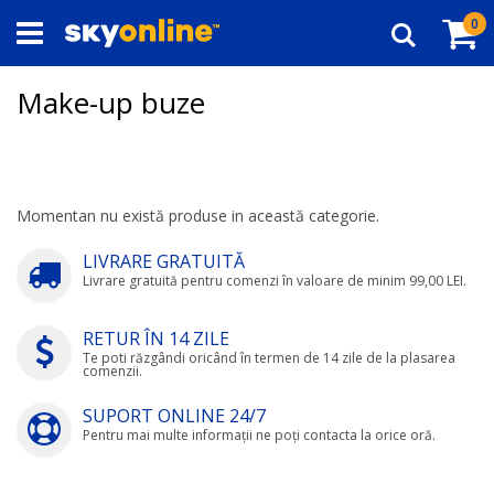
Navigați
Co
ar
0
la
Căutare
Conținut
Make-up buze
Momentan nu există produse in această categorie.
LIVRARE GRATUITĂ
Livrare gratuită pentru comenzi în valoare de minim 99,00 LEI.
RETUR ÎN 14 ZILE
Te poti răzgândi oricând în termen de 14 zile de la plasarea
comenzii.
SUPORT ONLINE 24/7
Pentru mai multe informații ne poți contacta la orice oră.