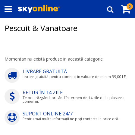
Navigați
Co
ar
0
la
Căutare
Conținut
Pescuit & Vanatoare
Momentan nu există produse in această categorie.
LIVRARE GRATUITĂ
Livrare gratuită pentru comenzi în valoare de minim 99,00 LEI.
RETUR ÎN 14 ZILE
Te poti răzgândi oricând în termen de 14 zile de la plasarea
comenzii.
SUPORT ONLINE 24/7
Pentru mai multe informații ne poți contacta la orice oră.