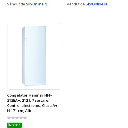
Vândut de
SkyOnline N
Vândut de
SkyOnline N
Congelator Heinner HFF-
212EA+, 212 l, 7 sertare,
Control electronic, Clasa A+,
H 171 cm, Alb
Rating:
0%
ÎN STOC