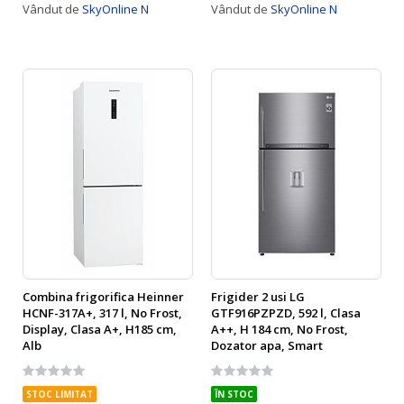
Vândut de
SkyOnline N
Vândut de
SkyOnline N
Combina frigorifica Heinner
Frigider 2 usi LG
HCNF-317A+, 317 l, No Frost,
GTF916PZPZD, 592 l, Clasa
Display, Clasa A+, H185 cm,
A++, H 184 cm, No Frost,
Alb
Dozator apa, Smart
Diagnosis, WiFi, Compresor
Rating:
Rating:
liniar, Afisaj extern, Racire
0%
0%
usa, Argintiu
STOC LIMITAT
ÎN STOC