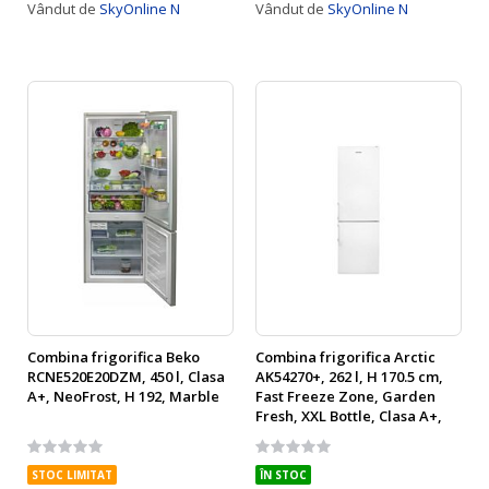
Vândut de
SkyOnline N
Vândut de
SkyOnline N
Combina frigorifica Beko
Combina frigorifica Arctic
RCNE520E20DZM, 450 l, Clasa
AK54270+, 262 l, H 170.5 cm,
A+, NeoFrost, H 192, Marble
Fast Freeze Zone, Garden
Fresh, XXL Bottle, Clasa A+,
Alb
Rating:
Rating:
0%
0%
STOC LIMITAT
ÎN STOC