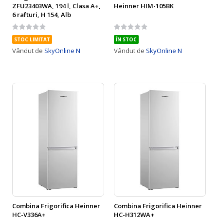
ZFU23403WA, 194 l, Clasa A+,
Heinner HIM-105BK
6 rafturi, H 154, Alb
Rating:
Rating:
0%
0%
STOC LIMITAT
ÎN STOC
Vândut de
SkyOnline N
Vândut de
SkyOnline N
Combina Frigorifica Heinner
Combina Frigorifica Heinner
HC-V336A+
HC-H312WA+