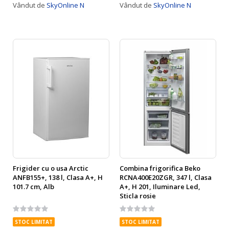
Vândut de
SkyOnline N
Vândut de
SkyOnline N
Frigider cu o usa Arctic
Combina frigorifica Beko
ANFB155+, 138 l, Clasa A+, H
RCNA400E20ZGR, 347 l, Clasa
101.7 cm, Alb
A+, H 201, Iluminare Led,
Sticla rosie
Rating:
Rating:
0%
0%
STOC LIMITAT
STOC LIMITAT