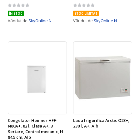
Rating:
Rating:
0%
0%
ÎN STOC
STOC LIMITAT
Vândut de
SkyOnline N
Vândut de
SkyOnline N
Congelator Heinner HFF-
Lada frigorifica Arctic O23+,
N80A+, 82 l, Clasa A+, 3
230 l, A+, Alb
Sertare, Control mecanic, H
84.5 cm, Alb