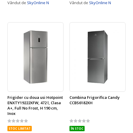
Vândut de
SkyOnline N
Vândut de
SkyOnline N
Frigider cu doua usi Hotpoint
Combina Frigorifica Candy
ENXTY19222XFW, 472 l, Clasa
CCBS6182XH
A+, Full No Frost, H 190 cm,
Inox
Rating:
Rating:
0%
0%
STOC LIMITAT
ÎN STOC