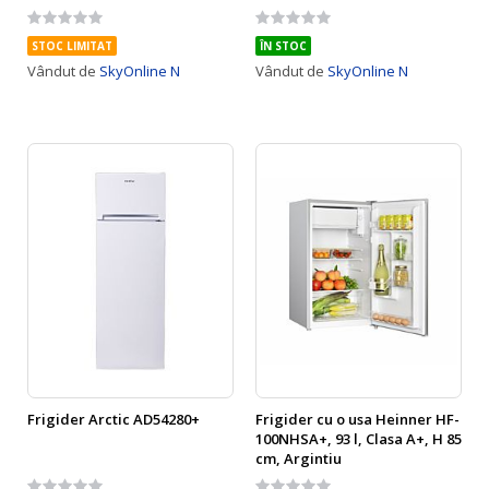
Rating:
Rating:
0%
0%
STOC LIMITAT
ÎN STOC
Vândut de
SkyOnline N
Vândut de
SkyOnline N
Frigider Arctic AD54280+
Frigider cu o usa Heinner HF-
100NHSA+, 93 l, Clasa A+, H 85
cm, Argintiu
Rating:
Rating: