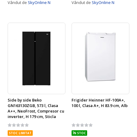
Vândut de
SkyOnline N
Vândut de
SkyOnline N
Side by side Beko
Frigider Heinner HF-100A+,
GN163130ZGB, 573 l, Clasa
100 l, Clasa A+, H 83.9 cm, Alb
A++, NeoFrost, Compresor cu
inverter, H 179 cm, Sticla
neagra
Rating:
Rating:
0%
0%
STOC LIMITAT
ÎN STOC