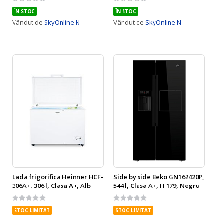
0%
0%
ÎN STOC
ÎN STOC
Vândut de
SkyOnline N
Vândut de
SkyOnline N
Lada frigorifica Heinner HCF-
Side by side Beko GN162420P,
306A+, 306 l, Clasa A+, Alb
544 l, Clasa A+, H 179, Negru
Rating:
Rating:
0%
0%
STOC LIMITAT
STOC LIMITAT