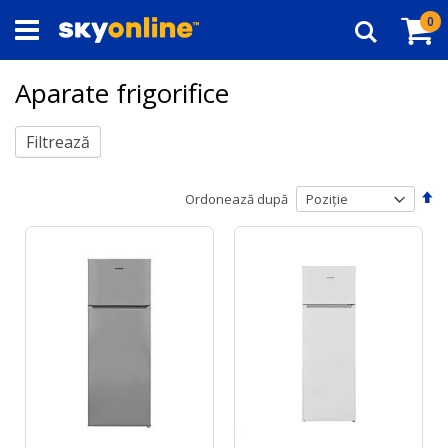
Navigați
Co
ar
0
la
Căutare
Conținut
Aparate frigorifice
Filtrează
Se
Ordonează după
de