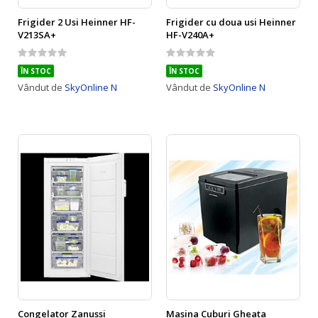
Frigider 2 Usi Heinner HF-
Frigider cu doua usi Heinner
V213SA+
HF-V240A+
Rating:
Rating:
0%
0%
ÎN STOC
ÎN STOC
Vândut de
SkyOnline N
Vândut de
SkyOnline N
Congelator Zanussi
Masina Cuburi Gheata