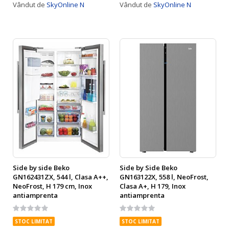
Vândut de
SkyOnline N
Vândut de
SkyOnline N
Side by side Beko
Side by Side Beko
GN162431ZX, 544 l, Clasa A++,
GN163122X, 558 l, NeoFrost,
NeoFrost, H 179 cm, Inox
Clasa A+, H 179, Inox
antiamprenta
antiamprenta
Rating:
Rating:
0%
0%
STOC LIMITAT
STOC LIMITAT