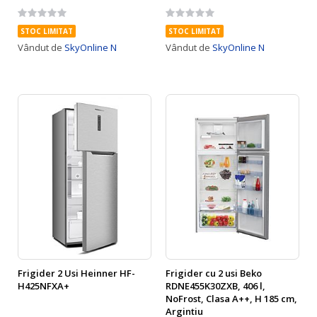
Rating:
Rating:
0%
0%
STOC LIMITAT
STOC LIMITAT
Vândut de
SkyOnline N
Vândut de
SkyOnline N
Frigider 2 Usi Heinner HF-
Frigider cu 2 usi Beko
H425NFXA+
RDNE455K30ZXB, 406 l,
NoFrost, Clasa A++, H 185 cm,
Argintiu