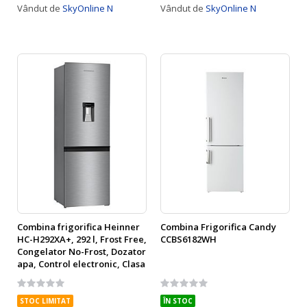
Vândut de
SkyOnline N
Vândut de
SkyOnline N
Combina frigorifica Heinner
Combina Frigorifica Candy
HC-H292XA+, 292 l, Frost Free,
CCBS6182WH
Congelator No-Frost, Dozator
apa, Control electronic, Clasa
A+, H 185.5 cm, Inox
Rating:
Rating:
0%
0%
STOC LIMITAT
ÎN STOC