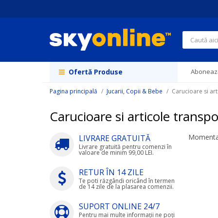
Navigați
la
Conținut
Căutare
Ofertă Produse
Abonează
Pagina principală
Jucarii, Copii & Bebe
Carucioare si art
Carucioare si articole transpo
Momentan
LIVRARE GRATUITĂ
Livrare gratuită pentru comenzi în
valoare de minim 99,00 LEI.
RETUR ÎN 14 ZILE
Te poti răzgândi oricând în termen
de 14 zile de la plasarea comenzii.
SUPORT ONLINE 24/7
Pentru mai multe informații ne poți