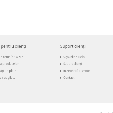
i pentru clienți
Suport clienți
e retur în 14 zile
SkyOnline Help
ia produselor
Suport clienți
ăți de plată
Întrebări frecvente
 resigilate
Contact