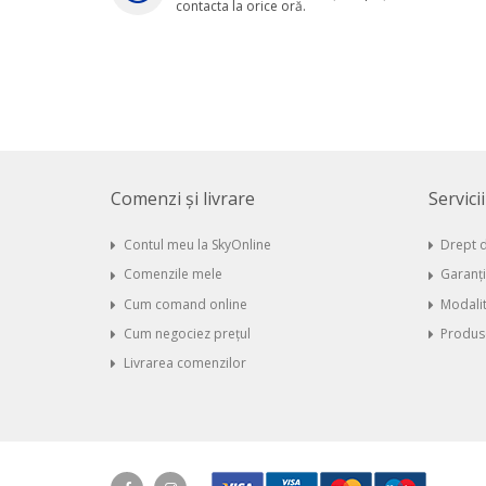
contacta la orice oră.
Comenzi și livrare
Servici
Contul meu la SkyOnline
Drept d
Comenzile mele
Garanț
Cum comand online
Modalit
Cum negociez prețul
Produse
Livrarea comenzilor