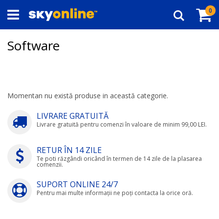
Navigați
Co
ar
0
la
Căutare
Conținut
Software
Momentan nu există produse in această categorie.
LIVRARE GRATUITĂ
Livrare gratuită pentru comenzi în valoare de minim 99,00 LEI.
RETUR ÎN 14 ZILE
Te poti răzgândi oricând în termen de 14 zile de la plasarea
comenzii.
SUPORT ONLINE 24/7
Pentru mai multe informații ne poți contacta la orice oră.