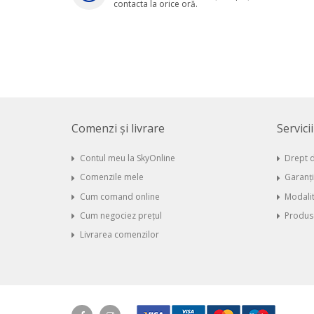
contacta la orice oră.
Comenzi și livrare
Servici
Contul meu la SkyOnline
Drept d
Comenzile mele
Garanț
Cum comand online
Modalit
Cum negociez prețul
Produse
Livrarea comenzilor