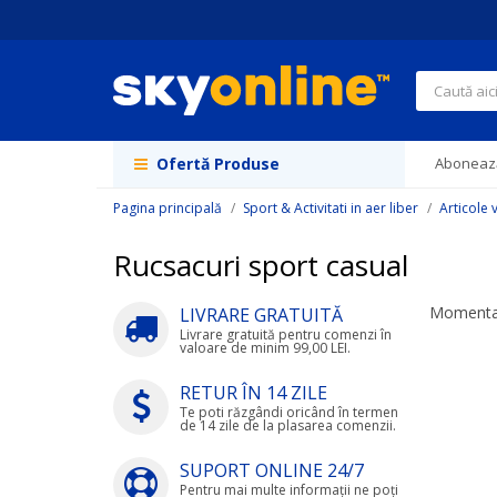
Navigați
la
Conținut
Căutare
Ofertă Produse
Abonează
Pagina principală
Sport & Activitati in aer liber
Articole 
Rucsacuri sport casual
Momentan
LIVRARE GRATUITĂ
Livrare gratuită pentru comenzi în
valoare de minim 99,00 LEI.
RETUR ÎN 14 ZILE
Te poti răzgândi oricând în termen
de 14 zile de la plasarea comenzii.
SUPORT ONLINE 24/7
Pentru mai multe informații ne poți