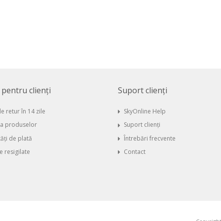
i pentru clienți
Suport clienți
e retur în 14 zile
SkyOnline Help
ia produselor
Suport clienți
ăți de plată
Întrebări frecvente
 resigilate
Contact