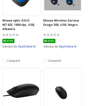
Mouse optic ASUS
Mouse Wireless Serioux
WT425, 1600 dpi, USB,
Drago 300, USB, Negru
Albastru
Rating:
Rating:
0%
0%
ÎN STOC
ÎN STOC
Vândut de
SkyOnline N
Vândut de
SkyOnline N
Compară
Compară