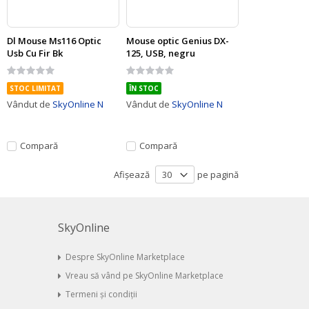
Dl Mouse Ms116 Optic
Mouse optic Genius DX-
Usb Cu Fir Bk
125, USB, negru
Rating:
Rating:
0%
0%
STOC LIMITAT
ÎN STOC
Vândut de
SkyOnline N
Vândut de
SkyOnline N
Compară
Compară
Afișează
pe pagină
SkyOnline
Despre SkyOnline Marketplace
Vreau să vând pe SkyOnline Marketplace
Termeni și condiții