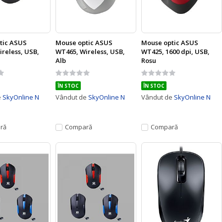
tic ASUS
Mouse optic ASUS
Mouse optic ASUS
reless, USB,
WT465, Wireless, USB,
WT425, 1600 dpi, USB,
Alb
Rosu
Rating:
Rating:
0%
0%
ÎN STOC
ÎN STOC
e
SkyOnline N
Vândut de
SkyOnline N
Vândut de
SkyOnline N
ră
Compară
Compară