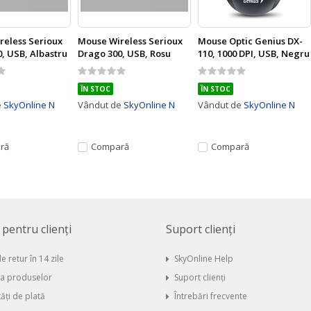
reless Serioux
Mouse Wireless Serioux
Mouse Optic Genius DX-
, USB, Albastru
Drago 300, USB, Rosu
110, 1000 DPI, USB, Negru
Rating:
Rating:
0%
0%
ÎN STOC
ÎN STOC
e
SkyOnline N
Vândut de
SkyOnline N
Vândut de
SkyOnline N
ră
Compară
Compară
i pentru clienți
Suport clienți
e retur în 14 zile
SkyOnline Help
ia produselor
Suport clienți
ăți de plată
Întrebări frecvente