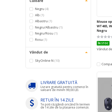
Culoare
Negru
4
Alb
1
Albastru
1
Mouse op
WT465, Wi
Negru/Albastru
1
Negru
Negru/Rosu
1
Rating:
Rosu
1
0%
ÎN STOC
Vândut d
Vândut de
SkyOnline N
10
Compa
LIVRARE GRATUITĂ
Livrare gratuită pentru comenzi în
valoare de minim 99,00 LEI.
RETUR ÎN 14 ZILE
Te poti răzgândi oricând în termen
de 14 zile de la plasarea comenzii.