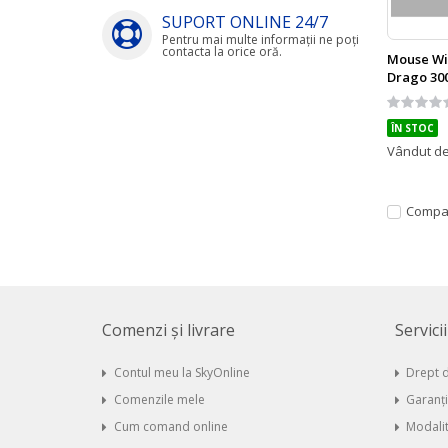
SUPORT ONLINE 24/7
Pentru mai multe informații ne poți
contacta la orice oră.
Mouse Wi
Drago 300
Rating:
0%
ÎN STOC
Vândut d
Compa
Comenzi și livrare
Servici
Contul meu la SkyOnline
Drept d
Comenzile mele
Garanț
Cum comand online
Modalit