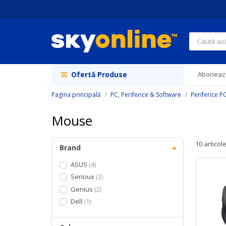
Navigați
la
Conținut
Căutare
Ofertă Produse
Abonează
Pagina principală
PC, Periferice & Software
Periferice P
Mouse
10
articol
Brand
ASUS
4
Serioux
3
Genius
2
Dell
1