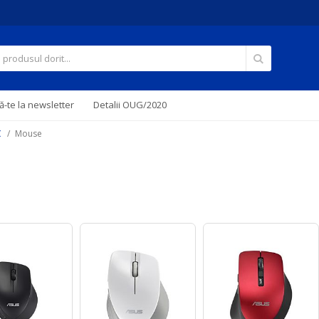
Căutare
-te la newsletter
Detalii OUG/2020
C
Mouse
e