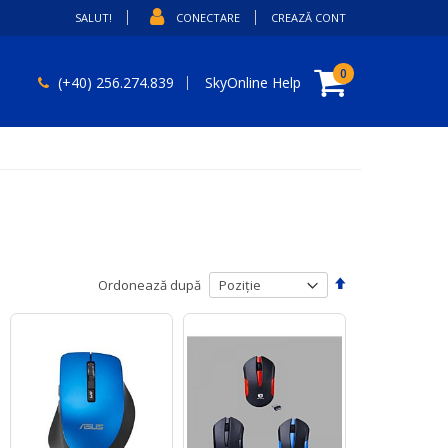
SALUT!
CONECTARE
CREAZĂ CONT
Coșul meu
articole
0
(+40) 256.274.839
SkyOnline Help
Setați
Ordonează după
descendent