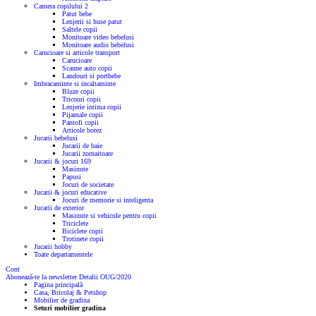
Camera copilului
2
Patut bebe
Lenjerii si huse patut
Saltele copii
Monitoare video bebelusi
Monitoare audio bebelusi
Carucioare si articole transport
Carucioare
Scaune auto copii
Landouri si portbebe
Imbracaminte si incaltaminte
Bluze copii
Tricouri copii
Lenjerie intima copii
Pijamale copii
Pantofi copii
Articole botez
Jucarii bebelusi
Jucarii de baie
Jucarii zornaitoare
Jucarii & jocuri
169
Masinute
Papusi
Jocuri de societate
Jucarii & jocuri educative
Jocuri de memorie si inteligenta
Jucarii de exterior
Masinute si vehicule pentru copii
Triciclete
Biciclete copii
Trotinete copii
Jucarii hobby
Toate departamentele
Cont
Abonează-te la newsletter
Detalii OUG/2020
Pagina principală
Casa, Bricolaj & Petshop
Mobilier de gradina
Seturi mobilier gradina