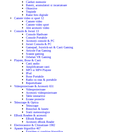
Carduri memorie
Baterii, acumulatori si incarcatoare
Obiective
Trepiede
Rame foto digitale
Camere video si sport
12
Camere video
Camere video sport
Alte accesorii video
Console & Jocuri
13
Console Hardware
Console Portabile
Accesorii console & PC
Jocuri Consola & PC
Gamepad, Joystick-uri & Casti Gaming
Articole Fan Gaming
Scaune gaming
Ochelari VR Gaming
Playere, Boxe & Casti
Casti audio
Amplificatoare casti
MP3 si MP4 Playere
IPod
Boxe Portabile
Radio cu ceas & portabile
Reportofoane
Videoproiectoare & Accesorii
651
Videoproiectoare
Accesorii videoproiectoare
Table interactive
Ecrane proiectie
Telescoape & Optica
Telescoape
Binocluri & lunete
Statii meteorologice
EBook Readere & accesorii
EBook Reader
Accesorii eBook Reader
Electrocasnice & Climatizare
1982
Aparate frigorifice
467
Frigidere si combine frigorifice