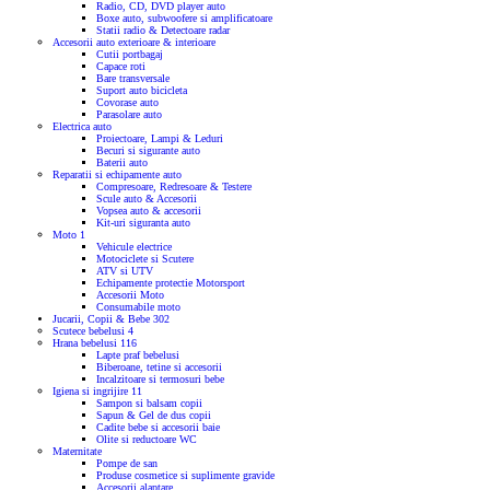
Radio, CD, DVD player auto
Boxe auto, subwoofere si amplificatoare
Statii radio & Detectoare radar
Accesorii auto exterioare & interioare
Cutii portbagaj
Capace roti
Bare transversale
Suport auto bicicleta
Covorase auto
Parasolare auto
Electrica auto
Proiectoare, Lampi & Leduri
Becuri si sigurante auto
Baterii auto
Reparatii si echipamente auto
Compresoare, Redresoare & Testere
Scule auto & Accesorii
Vopsea auto & accesorii
Kit-uri siguranta auto
Moto
1
Vehicule electrice
Motociclete si Scutere
ATV si UTV
Echipamente protectie Motorsport
Accesorii Moto
Consumabile moto
Jucarii, Copii & Bebe
302
Scutece bebelusi
4
Hrana bebelusi
116
Lapte praf bebelusi
Biberoane, tetine si accesorii
Incalzitoare si termosuri bebe
Igiena si ingrijire
11
Sampon si balsam copii
Sapun & Gel de dus copii
Cadite bebe si accesorii baie
Olite si reductoare WC
Maternitate
Pompe de san
Produse cosmetice si suplimente gravide
Accesorii alaptare