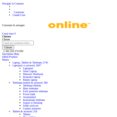
Navigați la Conținut
Conectare
Crează Cont
Comutare în navigare
Coșul meu
0
Căutare
Căutare
Căutare
(+40) 256.274.839
SkyOnline Help
Ofertă Produse
Meniu
Laptop, Tablete & Telefoane
2745
Laptopuri si accesorii
2097
Laptopuri
Genti Laptop
Memorii Notebook
Incarcator laptop
Baterii laptop
Telefoane mobile & accesorii
289
Telefoane Mobile
Huse telefoane
Folii protectie telefoane
Power bank
Acumulatori
Incarcatoare telefoane
Suport si Docking
Selfie stick-uri
Carduri memorie
Tablete & accesorii
218
Tablete