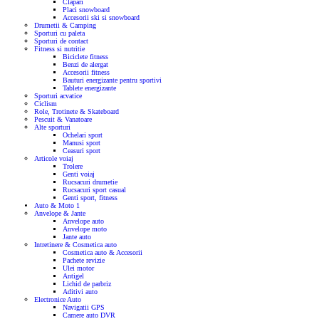
Clapari
Placi snowboard
Accesorii ski si snowboard
Drumetii & Camping
Sporturi cu paleta
Sporturi de contact
Fitness si nutritie
Biciclete fitness
Benzi de alergat
Accesorii fitness
Bauturi energizante pentru sportivi
Tablete energizante
Sporturi acvatice
Ciclism
Role, Trotinete & Skateboard
Pescuit & Vanatoare
Alte sporturi
Ochelari sport
Manusi sport
Ceasuri sport
Articole voiaj
Trolere
Genti voiaj
Rucsacuri drumetie
Rucsacuri sport casual
Genti sport, fitness
Auto & Moto
1
Anvelope & Jante
Anvelope auto
Anvelope moto
Jante auto
Intretinere & Cosmetica auto
Cosmetica auto & Accesorii
Pachete revizie
Ulei motor
Antigel
Lichid de parbriz
Aditivi auto
Electronice Auto
Navigatii GPS
Camere auto DVR