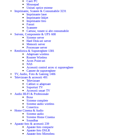
Casti PC
Mousepad
Unitati optice externe
Imprimante, Scanere & Consumabile
3231
Imprimante laser
Imprimante Inkjet
Imprimante foto
Faxuri
Scannere
Cartuse, tonere si alte consumabile
Servere, Componente & UPS
608
Sisteme server
Hard Disk-uri server
Memorii server
Procesoare server
Retelistica & Supraveghere
1381
Adaptoare wireless
Routere Wireless
Acces Point-uri
NAS
Accesorii control acces si supraveghere
Camere de supraveghere
TV, Audio, Foto & Gaming
1406
Televizoare & accesorii
491
Televizoare
Cabluri si adaptoare
Suporturi TV
Accesorii smart TV
Audio HI-FI & Profesionale
Boxe
Sisteme complete
Sisteme audio wireless
Conectica
Home Cinema & Audio
Sisteme audio
Sisteme Home Cinema
Soundbar
Aparate foto & accesorii
239
Aparate foto compacte
Aparate foto DSLR
Aparate foto Mirrorless