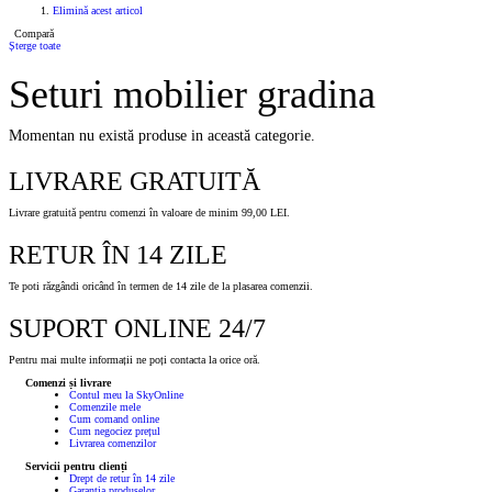
Elimină acest articol
Compară
Șterge toate
Seturi mobilier gradina
Momentan nu există produse in această categorie.
LIVRARE GRATUITĂ
Livrare gratuită pentru comenzi în valoare de minim 99,00 LEI.
RETUR ÎN 14 ZILE
Te poti răzgândi oricând în termen de 14 zile de la plasarea comenzii.
SUPORT ONLINE 24/7
Pentru mai multe informații ne poți contacta la orice oră.
Comenzi și livrare
Contul meu la SkyOnline
Comenzile mele
Cum comand online
Cum negociez prețul
Livrarea comenzilor
Servicii pentru clienți
Drept de retur în 14 zile
Garanția produselor