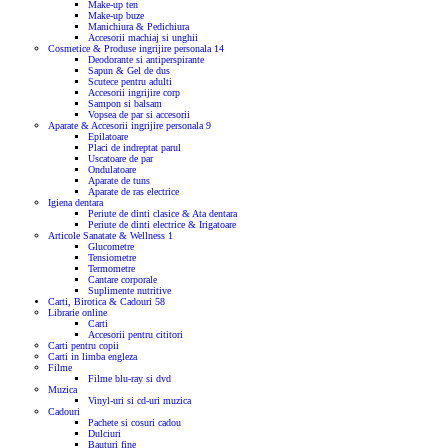
Make-up ten
Make-up buze
Manichiura & Pedichiura
Accesorii machiaj si unghii
Cosmetice & Produse ingrijire personala
14
Deodorante si antiperspirante
Sapun & Gel de dus
Scutece pentru adulti
Accesorii ingrijire corp
Sampon si balsam
Vopsea de par si accesorii
Aparate & Accesorii ingrijire personala
9
Epilatoare
Placi de indreptat parul
Uscatoare de par
Ondulatoare
Aparate de tuns
Aparate de ras electrice
Igiena dentara
Periute de dinti clasice & Ata dentara
Periute de dinti electrice & Irigatoare
Articole Sanatate & Wellness
1
Glucometre
Tensiometre
Termometre
Cantare corporale
Suplimente nutritive
Carti, Birotica & Cadouri
58
Librarie online
Carti
Accesorii pentru cititori
Carti pentru copii
Carti in limba engleza
Filme
Filme blu-ray si dvd
Muzica
Vinyl-uri si cd-uri muzica
Cadouri
Pachete si cosuri cadou
Dulciuri
Bauturi fine