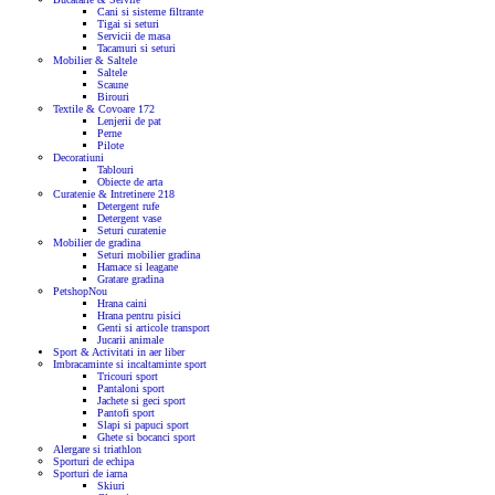
Cani si sisteme filtrante
Tigai si seturi
Servicii de masa
Tacamuri si seturi
Mobilier & Saltele
Saltele
Scaune
Birouri
Textile & Covoare
172
Lenjerii de pat
Perne
Pilote
Decoratiuni
Tablouri
Obiecte de arta
Curatenie & Intretinere
218
Detergent rufe
Detergent vase
Seturi curatenie
Mobilier de gradina
Seturi mobilier gradina
Hamace si leagane
Gratare gradina
Petshop
Nou
Hrana caini
Hrana pentru pisici
Genti si articole transport
Jucarii animale
Sport & Activitati in aer liber
Imbracaminte si incaltaminte sport
Tricouri sport
Pantaloni sport
Jachete si geci sport
Pantofi sport
Slapi si papuci sport
Ghete si bocanci sport
Alergare si triathlon
Sporturi de echipa
Sporturi de iarna
Skiuri