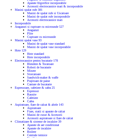
Aparate frigorifice incorporabile
Accesorii electrocasnice mari & incorporabile
Masini spalat rufe
381
Masini de spalat rufe si Uscatoare
Masini de spalat rufe incorporabile
Accesorii electrocasnice mari
Incorporabile
Aragazuri si cuptoare cu microunde
527
Aragazuri
Plite
Cuptoare cu microunde
Masini spalat vase
93
Masini de spalat vase standard
Masini de spalat vase incorporabile
Hote
129
Hote standard
Hote incorporabile
Electrocasnice pentru bucatarie
178
Blendere & Tocatoare
Roboti de bucatarie
Mixere
Storcatoare
Sandwich-maker & waffe
Prajitoare de paine
Cantare de bucatarie
Espressoare, cafetiere & cafea
25
Espressor
Rasnite
Cafetiere
Cafea
Aspiratoare, fiare de calcat & altele
143
Aspiratoare
Fiare, statii si aparate de calcat
Masini de cusut & Accesorii
Accesorii aspiratoare si fiare de calcat
Climatizare & sisteme de incalzire
39
Aparate de aer conditionat
Aparate de incalzire
Boilere
Centrale termice