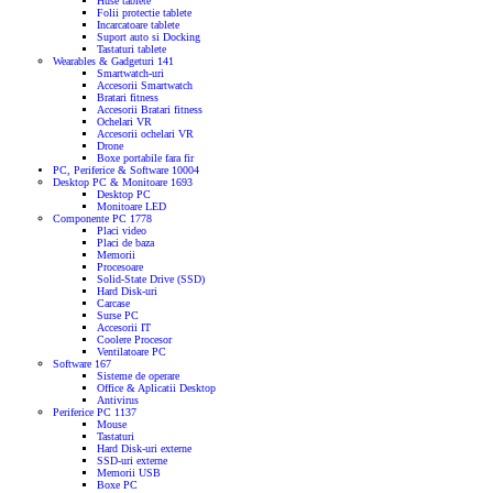
Huse tablete
Folii protectie tablete
Incarcatoare tablete
Suport auto si Docking
Tastaturi tablete
Wearables & Gadgeturi
141
Smartwatch-uri
Accesorii Smartwatch
Bratari fitness
Accesorii Bratari fitness
Ochelari VR
Accesorii ochelari VR
Drone
Boxe portabile fara fir
PC, Periferice & Software
10004
Desktop PC & Monitoare
1693
Desktop PC
Monitoare LED
Componente PC
1778
Placi video
Placi de baza
Memorii
Procesoare
Solid-State Drive (SSD)
Hard Disk-uri
Carcase
Surse PC
Accesorii IT
Coolere Procesor
Ventilatoare PC
Software
167
Sisteme de operare
Office & Aplicatii Desktop
Antivirus
Periferice PC
1137
Mouse
Tastaturi
Hard Disk-uri externe
SSD-uri externe
Memorii USB
Boxe PC