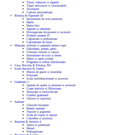
Tutun, trabucuri si tigarete
Tigari electronice si consumabile
Suveniruri
Cadouri personalizate
Birotica & Papetarie
58
Instrumente de scris premium
Hartie
Hartie foto
Agende si calendare
Distrugatoare documente si accesorii
Produse curatare IT
Capsatoare si perforatoare
Calculatoare de birou
Manuale, rechizite si papetarie pentru copii
Ghiozdane, penare, genti
Creioane colorate si carioci
Instrumente de scris si desen
Hartie si caiete scolare
Programe si softuri educationale
Casa, Bricolaj & Petshop
395
Scule electrice & Unelte
Masini de gaurit si insurubat
Polizoare
Scule multifunctionale si accesorii
Gradinarit
1
Aparate de spalat cu presiune si accesorii
Coase electrice si Motocoase
Motosape si motocultoare
Foarfeci gradinarit
Ghivece si suporturi
Sanitare
Chiuvete bucatarie
Baterii sanitare
Vopsele si pigmenti
Scule de vopsit si tencuit
Calorifere si accesorii
Iluminat & electrice
4
Aplice si plafoniere
Becuri
Prelungitoare
Bucatarie & Servire