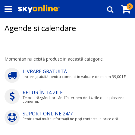
Navigați
Co
ar
0
la
Căutare
Conținut
Agende si calendare
Momentan nu există produse in această categorie.
LIVRARE GRATUITĂ
Livrare gratuită pentru comenzi în valoare de minim 99,00 LEI.
RETUR ÎN 14 ZILE
Te poti răzgândi oricând în termen de 14 zile de la plasarea
comenzii.
SUPORT ONLINE 24/7
Pentru mai multe informații ne poți contacta la orice oră.