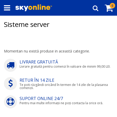
Navigați
Co
ar
0
la
Căutare
Conținut
Sisteme server
Momentan nu există produse in această categorie.
LIVRARE GRATUITĂ
Livrare gratuită pentru comenzi în valoare de minim 99,00 LEI.
RETUR ÎN 14 ZILE
Te poti răzgândi oricând în termen de 14 zile de la plasarea
comenzii.
SUPORT ONLINE 24/7
Pentru mai multe informații ne poți contacta la orice oră.