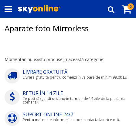
Navigați
Co
ar
0
la
Căutare
Conținut
Aparate foto Mirrorless
Momentan nu există produse in această categorie.
LIVRARE GRATUITĂ
Livrare gratuită pentru comenzi în valoare de minim 99,00 LEI.
RETUR ÎN 14 ZILE
Te poti răzgândi oricând în termen de 14 zile de la plasarea
comenzii.
SUPORT ONLINE 24/7
Pentru mai multe informații ne poți contacta la orice oră.