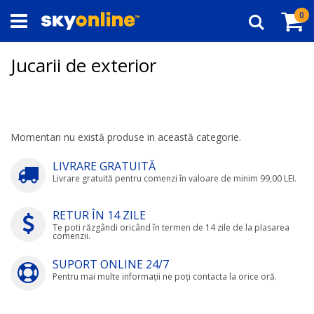
Navigați
Co
ar
0
la
Căutare
Conținut
Jucarii de exterior
Momentan nu există produse in această categorie.
LIVRARE GRATUITĂ
Livrare gratuită pentru comenzi în valoare de minim 99,00 LEI.
RETUR ÎN 14 ZILE
Te poti răzgândi oricând în termen de 14 zile de la plasarea
comenzii.
SUPORT ONLINE 24/7
Pentru mai multe informații ne poți contacta la orice oră.