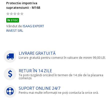
Protectie impotriva
supratensiunii - M168
Rating:
0%
ÎN STOC
Vândut de
ISAAG EXPERT
INVEST SRL
LIVRARE GRATUITĂ
Livrare gratuită pentru comenzi în valoare de minim 99,00 LEI.
RETUR ÎN 14 ZILE
Te poti răzgândi oricând în termen de 14 zile de la plasarea
comenzii.
SUPORT ONLINE 24/7
Pentru mai multe informații ne poți contacta la orice oră.