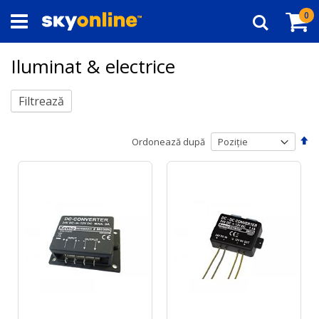
Navigați
Co
ar
0
la
Căutare
Conținut
Iluminat & electrice
Filtrează
Se
Ordonează după
de