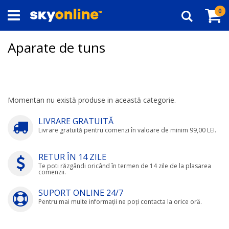
Navigați
Co
ar
0
la
Căutare
Conținut
Aparate de tuns
Momentan nu există produse in această categorie.
LIVRARE GRATUITĂ
Livrare gratuită pentru comenzi în valoare de minim 99,00 LEI.
RETUR ÎN 14 ZILE
Te poti răzgândi oricând în termen de 14 zile de la plasarea
comenzii.
SUPORT ONLINE 24/7
Pentru mai multe informații ne poți contacta la orice oră.