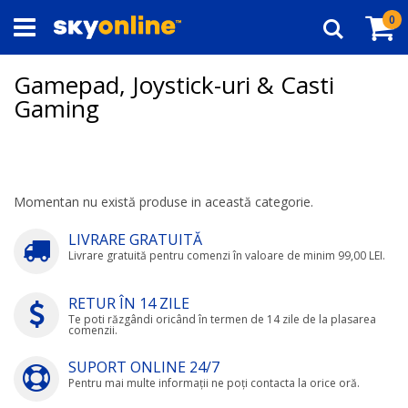
Navigați
Co
ar
0
la
Căutare
Conținut
Gamepad, Joystick-uri & Casti
Gaming
Momentan nu există produse in această categorie.
LIVRARE GRATUITĂ
Livrare gratuită pentru comenzi în valoare de minim 99,00 LEI.
RETUR ÎN 14 ZILE
Te poti răzgândi oricând în termen de 14 zile de la plasarea
comenzii.
SUPORT ONLINE 24/7
Pentru mai multe informații ne poți contacta la orice oră.