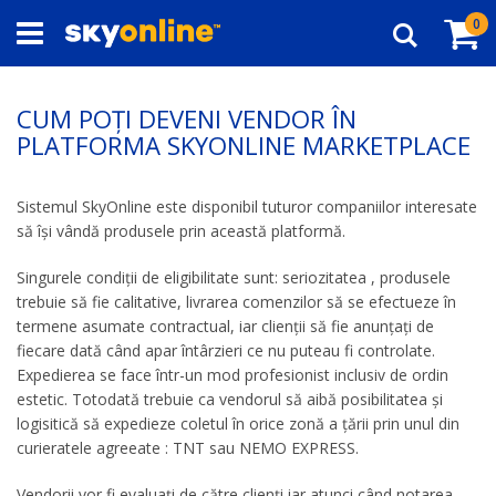
Navigați
Co
ar
0
la
Căutare
Conținut
CUM POȚI DEVENI VENDOR ÎN
PLATFORMA SKYONLINE MARKETPLACE
Sistemul SkyOnline este disponibil tuturor companiilor interesate
să își vândă produsele prin această platformă.
Singurele condiții de eligibilitate sunt: seriozitatea , produsele
trebuie să fie calitative, livrarea comenzilor să se efectueze în
termene asumate contractual, iar clienții să fie anunțați de
fiecare dată când apar întârzieri ce nu puteau fi controlate.
Expedierea se face într-un mod profesionist inclusiv de ordin
estetic. Totodată trebuie ca vendorul să aibă posibilitatea și
logisitică să expedieze coletul în orice zonă a țării prin unul din
curieratele agreeate : TNT sau NEMO EXPRESS.
Vendorii vor fi evaluați de către clienți iar atunci când notarea