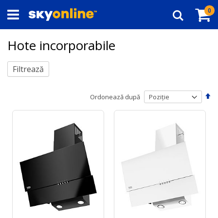
Navigați
Co
ar
0
la
Căutare
Conținut
Hote incorporabile
Filtrează
Se
Ordonează după
de