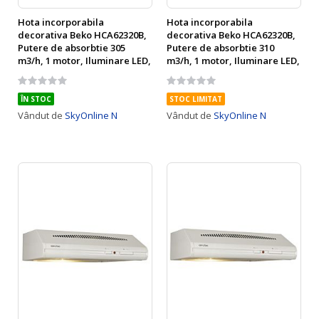
Hota incorporabila
Hota incorporabila
decorativa Beko HCA62320B,
decorativa Beko HCA62320B,
Putere de absorbtie 305
Putere de absorbtie 310
m3/h, 1 motor, Iluminare LED,
m3/h, 1 motor, Iluminare LED,
4 trepte de viteza, Filtru
3 trepte de putere, Filtru
Rating:
Rating:
metalic anti grasime lavabil,
metalic anti grasime lavabil,
0%
0%
Negru
60 cm, Alb
ÎN STOC
STOC LIMITAT
Vândut de
SkyOnline N
Vândut de
SkyOnline N