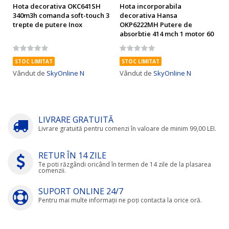
Hota decorativa OKC641SH
Hota incorporabila
340m3h comanda soft-touch 3
decorativa Hansa
trepte de putere Inox
OKP6222MH Putere de
absorbtie 414 mch 1 motor 60
cm Inox
Rating:
Rating:
0%
0%
STOC LIMITAT
STOC LIMITAT
Vândut de
SkyOnline N
Vândut de
SkyOnline N
LIVRARE GRATUITĂ
Livrare gratuită pentru comenzi în valoare de minim 99,00 LEI.
RETUR ÎN 14 ZILE
Te poti răzgândi oricând în termen de 14 zile de la plasarea
comenzii.
SUPORT ONLINE 24/7
Pentru mai multe informații ne poți contacta la orice oră.