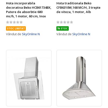
Hota incorporabila
Hota traditionala Beko
decorativa Beko HCB61734BX,
CFB6310W,168 MC/H, 3 trepte
Putere de absorbtie 680
de viteza, 1 motor, Alb
mc/h, 1 motor, 60 cm, Inox
Rating:
Rating:
0%
0%
STOC LIMITAT
ÎN STOC
Vândut de
SkyOnline N
Vândut de
SkyOnline N