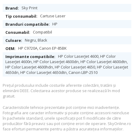
Specificații
Sky Print
Cartuse Laser
HP
Compatibil
Negru, Black
HP C9720A, Canon EP-85BK
HP Color LaserJet 4600, HP Color
LaserJet 4600n, HP Color LaserJet 4600dn, HP Color LaserJet 4600dtn,
HP Color LaserJet 4600hdn, HP Color LaserJet 4650, HP Color LaserJet
4650dn, HP Color LaserJet 4650dtn, Canon LBP-2510
Preţul produsului include costurile aferente colectării, tratării şi
eliminării DEEE. Colectarea acestor produse se realizează în mod
gratuit.
Caracteristicile tehnice prezentate pot conţine mici inadvertenţe.
Fotografia are caracter informativ şi poate conţine accesorii neincluse
în pachetele standard, unele specificaţii pot fi modificate de către
producător fără preaviz sau pot conţine erori de operare. SkyOnline.ro
face eforturi permanente pentru a păstra acurateţea informaţiilor.