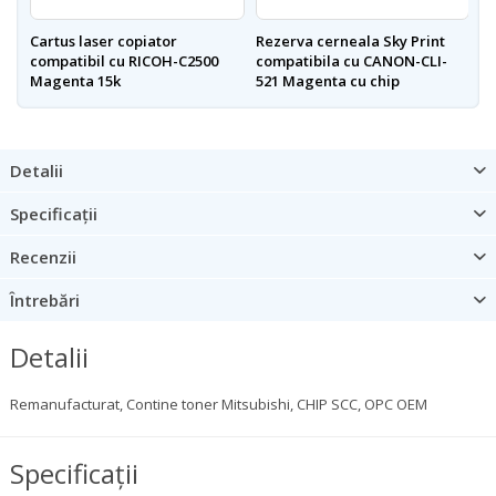
Cartus laser copiator
Rezerva cerneala Sky Print
Re
compatibil cu RICOH-C2500
compatibila cu CANON-CLI-
c
Magenta 15k
521 Magenta cu chip
L
Detalii
Specificații
Recenzii
Întrebări
Detalii
Remanufacturat, Contine toner Mitsubishi, CHIP SCC, OPC OEM
Specificații