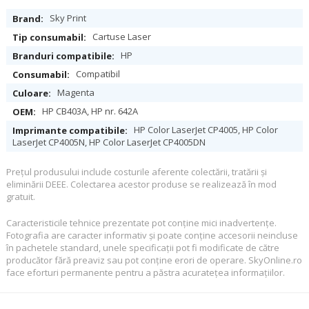
Specificații
Sky Print
Cartuse Laser
HP
Compatibil
Magenta
HP CB403A, HP nr. 642A
HP Color LaserJet CP4005, HP Color
LaserJet CP4005N, HP Color LaserJet CP4005DN
Preţul produsului include costurile aferente colectării, tratării şi
eliminării DEEE. Colectarea acestor produse se realizează în mod
gratuit.
Caracteristicile tehnice prezentate pot conţine mici inadvertenţe.
Fotografia are caracter informativ şi poate conţine accesorii neincluse
în pachetele standard, unele specificaţii pot fi modificate de către
producător fără preaviz sau pot conţine erori de operare. SkyOnline.ro
face eforturi permanente pentru a păstra acurateţea informaţiilor.