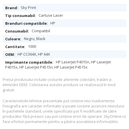
Specificații
Sky Print
Cartuse Laser
HP
Compatibil
Negru, Black
1000
HP CC364X, HP 64X
HP LaserJet P4015n, HP LaserJet
P4015x, HP LaserJet P4515n, HP LaserJet P4515x
Preţul produsului include costurile aferente colectării, tratării şi
eliminării DEEE. Colectarea acestor produse se realizează în mod
gratuit.
Caracteristicile tehnice prezentate pot conţine mici inadvertenţe.
Fotografia are caracter informativ şi poate conţine accesorii neincluse
în pachetele standard, unele specificaţii pot fi modificate de către
producător fără preaviz sau pot conţine erori de operare. SkyOnline.ro
face eforturi permanente pentru a păstra acurateţea informaţiilor.