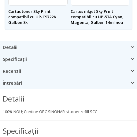
Cartus toner Sky Print
Cartus inkjet Sky Print
Ca
compatibil cu HP-C9722A
compatibil cu HP-57A Cyan,
c
Galben 8k
Magenta, Galben 14ml nou
N
Detalii
Specificații
Recenzii
Întrebări
Detalii
100% NOU; Contine OPC SINONAR si toner refill SCC
Specificații