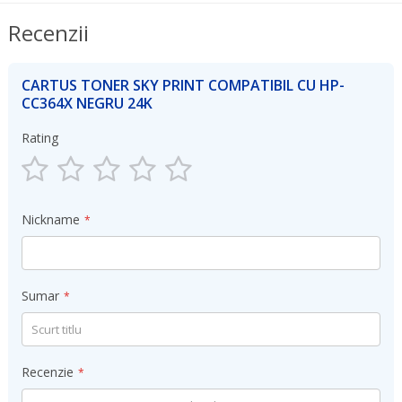
Recenzii
CARTUS TONER SKY PRINT COMPATIBIL CU HP-
CC364X NEGRU 24K
Rating
1
2
3
4
5
star
stars
stars
stars
stars
Nickname
Sumar
Recenzie