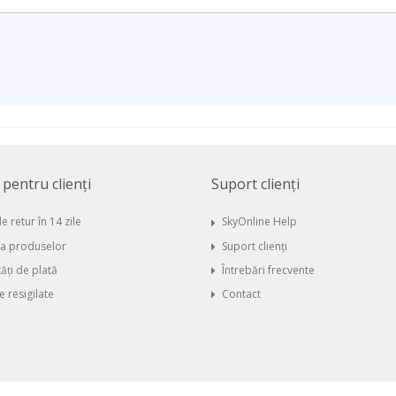
i pentru clienți
Suport clienți
e retur în 14 zile
SkyOnline Help
ia produselor
Suport clienți
ăți de plată
Întrebări frecvente
 resigilate
Contact