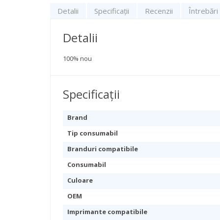
Detalii
Specificații
Recenzii
Întrebări
Detalii
100% nou
Specificații
Specificații
Brand
Tip consumabil
Branduri compatibile
Consumabil
Culoare
OEM
Imprimante compatibile