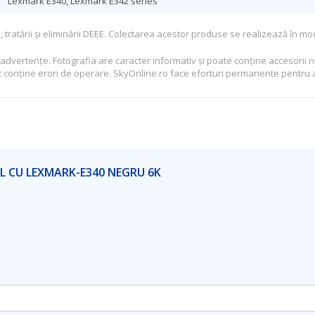
Lexmark E340, Lexmark E342 series
, tratării şi eliminării DEEE. Colectarea acestor produse se realizează în mod
nadvertenţe. Fotografia are caracter informativ şi poate conţine accesorii n
t conţine erori de operare. SkyOnline.ro face eforturi permanente pentru a
L CU LEXMARK-E340 NEGRU 6K