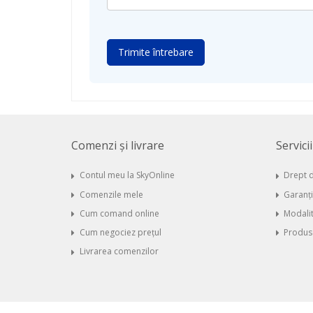
Trimite întrebare
Comenzi și livrare
Servici
Contul meu la SkyOnline
Drept d
Comenzile mele
Garanț
Cum comand online
Modalit
Cum negociez prețul
Produse
Livrarea comenzilor