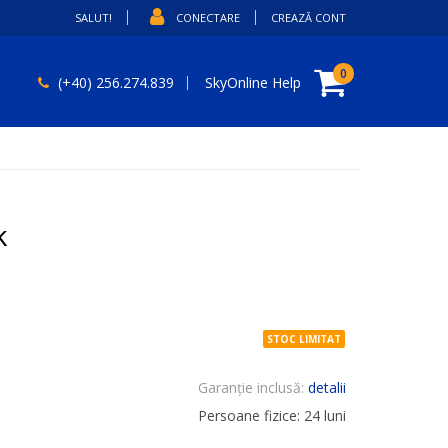
SALUT!
CONECTARE
CREAZĂ CONT
Coșul meu
articole
0
(+40) 256.274.839
SkyOnline Help
k
STOC LIMITAT
Garanție inclusă:
detalii
Persoane fizice: 24 luni