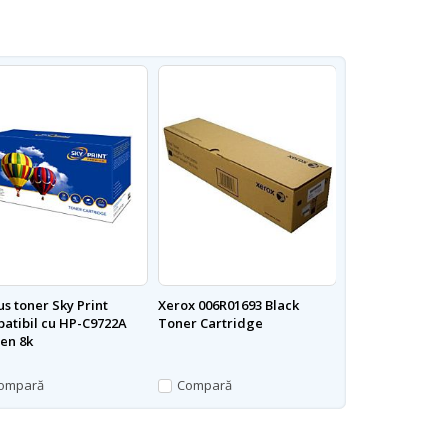
us toner Sky Print
Xerox 006R01693 Black
Cartus inkjet Sk
atibil cu HP-C9722A
Toner Cartridge
compatibil cu H
en 8k
Negru 25ml nou
ompară
Compară
Compară