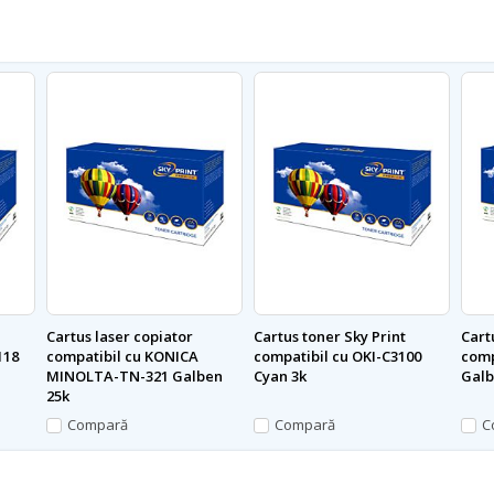
Cartus laser copiator
Cartus toner Sky Print
Cart
118
compatibil cu KONICA
compatibil cu OKI-C3100
comp
MINOLTA-TN-321 Galben
Cyan 3k
Galb
25k
Compară
Compară
C