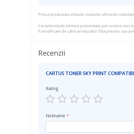
Preţul produsului include costurile aferente colectării
Caracteristicile tehnice prezentate pot conţine mici i
fi modificate de către producător fără preaviz sau po
Recenzii
CARTUS TONER SKY PRINT COMPATIBI
Rating
1
2
3
4
5
star
stars
stars
stars
stars
Nickname