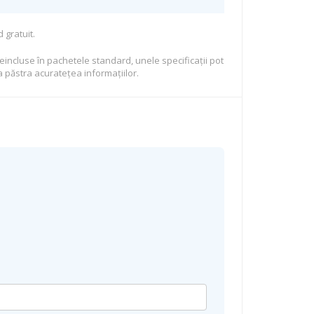
 gratuit.
eincluse în pachetele standard, unele specificaţii pot
 păstra acurateţea informaţiilor.