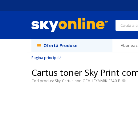
Navigați
la
Conținut
Căutare
Ofertă Produse
Abonează
Pagina principală
Cartus toner Sky Print co
Cod produs
Sky-Cartus non-OEM-LEXMARK-E340-B-6k