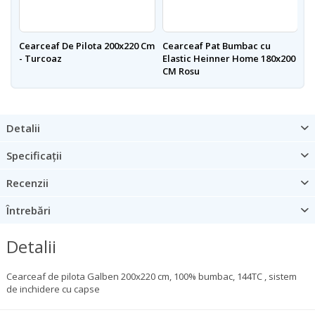
Cearceaf De Pilota 200x220 Cm
Cearceaf Pat Bumbac cu
Ce
- Turcoaz
Elastic Heinner Home 180x200
H
CM Rosu
R
Detalii
Specificații
Recenzii
Întrebări
Detalii
Cearceaf de pilota Galben 200x220 cm, 100% bumbac, 144TC , sistem 
de inchidere cu capse