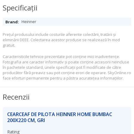
Specificații
Specificații
Heinner
Preţul produsului include costurile aferente colectării, tratării şi
eliminării DEEE. Colectarea acestor produse se realizează în mod
gratuit.
Caracteristicile tehnice prezentate pot conţine mici inadvertenţe.
Fotografia are caracter informativ şi poate conţine accesorii neincluse
în pachetele standard, unele specificaţii pot fi modificate de către
producător fără preaviz sau pot conţine erori de operare. SkyOnline.ro
face eforturi permanente pentru a păstra acurateţea informaţiilor.
Recenzii
CEARCEAF DE PILOTA HEINNER HOME BUMBAC
200X220 CM, GRI
Rating