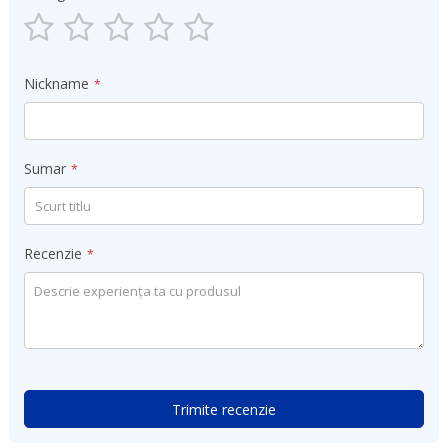
1
2
3
4
5
star
stars
stars
stars
stars
Nickname
Sumar
Recenzie
Trimite recenzie